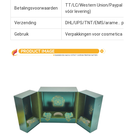
TT/LC/Western Union/Paypal (30% a
Fabriekstour
Betalingsvoorwaarden
vóór levering)
Kwaliteitscontrole
Verzending
DHL/UPS/TNT/EMS/arame... per luc
Neem contact met ons op
Gebruik
Verpakkingen voor cosmetica
Nieuws
verpakkingsdozen
Kosmetische verpakkende doos
Elektronische verpakkingsdoos
document giftzakken
Stijve giftdoos