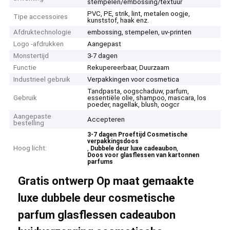
stempelen/embossing/textuur
PVC, PE, strik, lint, metalen oogje,
Tipe accessoires
kunststof, haak enz.
Afdruktechnologie
embossing, stempelen, uv-printen
Logo -afdrukken
Aangepast
Monstertijd
3-7 dagen
Functie
Rekupereerbaar, Duurzaam
Industrieel gebruik
Verpakkingen voor cosmetica
Tandpasta, oogschaduw, parfum,
Gebruik
essentiële olie, shampoo, mascara, los
poeder, nagellak, blush, oogcr
Aangepaste
Accepteren
bestelling
3-7 dagen Proeftijd Cosmetische
verpakkingsdoos
Hoog licht:
,
,
Dubbele deur luxe cadeaubon
Doos voor glasflessen van kartonnen
parfums
Gratis ontwerp Op maat gemaakte
luxe dubbele deur cosmetische
parfum glasflessen cadeaubon