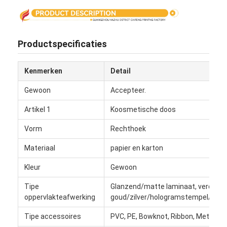
Productspecificaties
Kenmerken
Detail
Gewoon
Accepteer.
Artikel 1
Koosmetische doos
Vorm
Rechthoek
Materiaal
papier en karton
Kleur
Gewoon
Thuis
Tipe
Glanzend/matte laminaat, verdwijne
Producten
oppervlakteafwerking
goud/zilver/hologramstempel/pron
Over Ons
Tipe accessoires
PVC, PE, Bowknot, Ribbon, Metal eyel