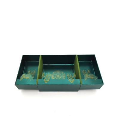
opvouwbare papieren doos
toonbank
Kleinschappen voor de winkel
Kleefkleefmerk
Gezichtsmasker Verpakkende Zak
Aanpassing van de brochure
Gepersonaliseerd rood pakket