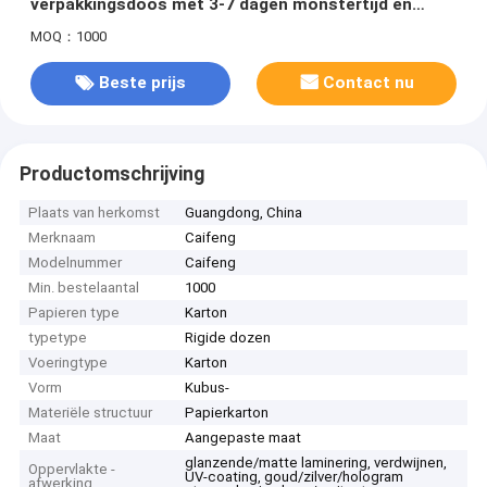
verpakkingsdoos met 3-7 dagen monstertijd en
kartonmateriaal
MOQ：1000
Beste prijs
Contact nu
Productomschrijving
Plaats van herkomst
Guangdong, China
Merknaam
Caifeng
Modelnummer
Caifeng
Min. bestelaantal
1000
Papieren type
Karton
typetype
Rigide dozen
Voeringtype
Karton
Vorm
Kubus-
Materiële structuur
Papierkarton
Maat
Aangepaste maat
glanzende/matte laminering, verdwijnen,
Oppervlakte -
UV-coating, goud/zilver/hologram
afwerking