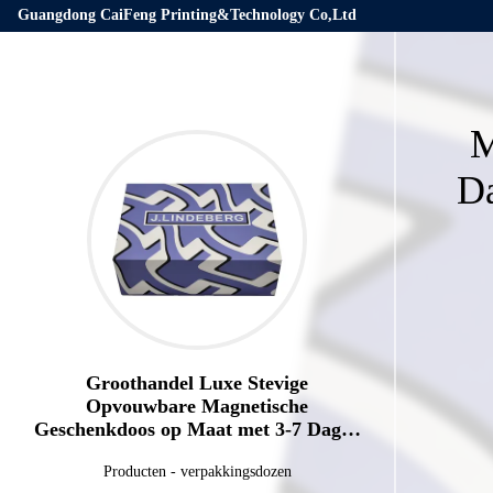
Guangdong CaiFeng Printing&Technology Co,Ltd
M
Da
Groothandel Luxe Stevige
Opvouwbare Magnetische
Geschenkdoos op Maat met 3-7 Dagen
Sample Tijd en Aangepaste
Producten
-
verpakkingsdozen
Afmetingen voor