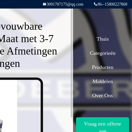
3091707175@qq.com
86--15800227868
pvouwbare
Maat met 3-7
Thuis
te Afmetingen
Categorieën
ingen
Producten
Middelen
Over Ons
Vraag een offerte
aan