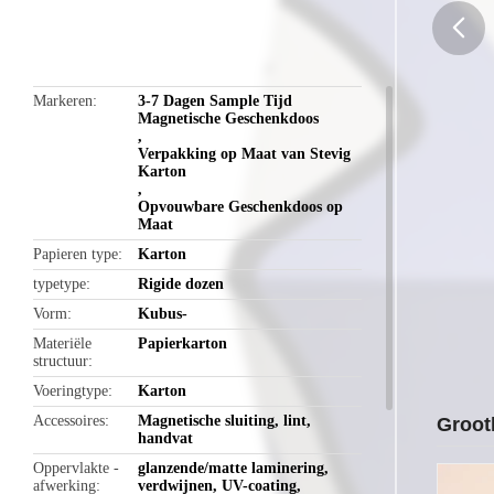
Cosmeticaverpakkingen
butto
Markeren
3-7 Dagen Sample Tijd
Magnetische Geschenkdoos
,
Verpakking op Maat van Stevig
Karton
,
Opvouwbare Geschenkdoos op
Maat
Papieren type
Karton
typetype
Rigide dozen
Vorm
Kubus-
Materiële
Papierkarton
structuur
Voeringtype
Karton
Accessoires
Magnetische sluiting, lint,
Groot
handvat
Oppervlakte -
glanzende/matte laminering,
afwerking
verdwijnen, UV-coating,