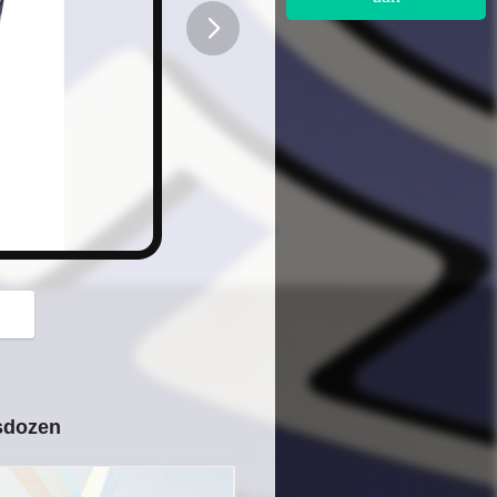
button
u
sdozen