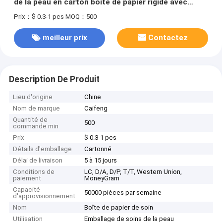
de la peau en carton boîte de papier rigide avec
séparateur
Prix：$ 0.3-1 pcs
MOQ：500
meilleur prix
Contactez
Description De Produit
Lieu d'origine
Chine
Nom de marque
Caifeng
Quantité de
500
commande min
Prix
$ 0.3-1 pcs
Détails d'emballage
Cartonné
Délai de livraison
5 à 15 jours
Conditions de
LC, D/A, D/P, T/T, Western Union,
paiement
MoneyGram
Capacité
50000 pièces par semaine
d'approvisionnement
Nom
Boîte de papier de soin
Utilisation
Emballage de soins de la peau