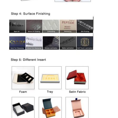
Visite de l'usine
Contrôle de qualité
Contactez-nous
Nouvelles
Impression de boîtes d'emballage
Boîte de empaquetage cosmétique
Boîte d'emballage électronique
sacs de papier de cadeau
Boîte-cadeau rigide