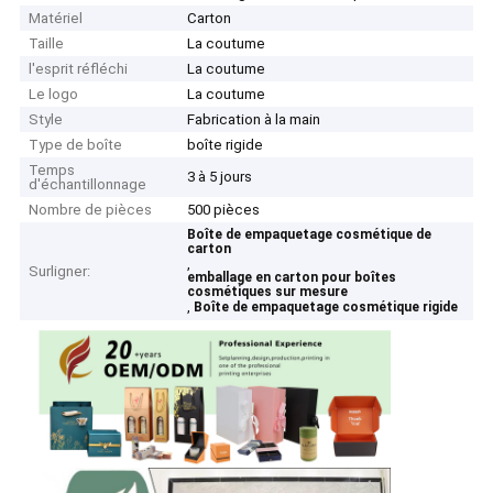
Matériel
Carton
Taille
La coutume
l'esprit réfléchi
La coutume
Le logo
La coutume
Style
Fabrication à la main
Type de boîte
boîte rigide
Temps
3 à 5 jours
d'échantillonnage
Nombre de pièces
500 pièces
Boîte de empaquetage cosmétique de
carton
,
Surligner:
emballage en carton pour boîtes
cosmétiques sur mesure
,
Boîte de empaquetage cosmétique rigide