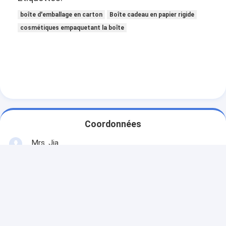
boîte d'emballage en carton
Boîte cadeau en papier rigide
cosmétiques empaquetant la boîte
Coordonnées
Mrs. Jia
15800227868
Zone industrielle d'impression XiongXing, village de la
rivière, ville de Li Shui, district de Nan Hai, Foshan,
Guangdong
Contactez