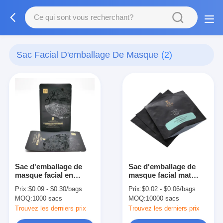
Sac Facial D'emballage De Masque
(2)
Sac d'emballage de
Sac d'emballage de
masque facial en
masque facial mat
aluminium 3 côtés
congelé Sac en
Prix:
$0.09 - $0.30/bags
Prix:
$0.02 - $0.06/bags
Structure du matériau
aluminium composite
MOQ:
1000 sacs
MOQ:
10000 sacs
PET VMPET PE
avec fermeture à
glissière
Trouvez les derniers prix
Trouvez les derniers prix