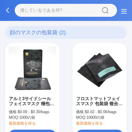
顔のマスクの包装袋
(2)
アルミ3サイドシール
フロストマットフェイ
フェイスマスク 梱包袋
スマスク 包装袋 複合ア
PET VMPET PE 素材構
ルミニウムプラチング
価格:
$0.09 - $0.30/bags
価格:
$0.02 - $0.06/bags
造
バッグ Zipper
MOQ:
1000の袋
MOQ:
10000の袋
最新価格を得る
最新価格を得る