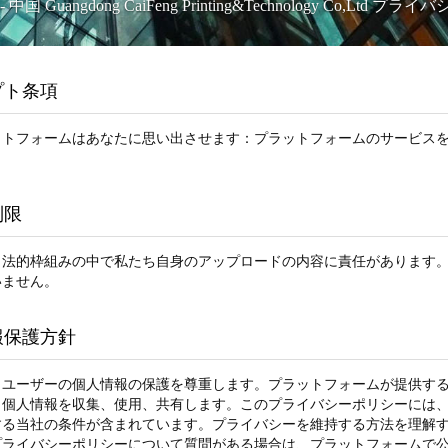
-
中国 Guangdong CaiFeng Printing&Technology Co,Ltd プラ
プト条項
ットフォームはあなたに思い出させます：プラットフォームのサービス
制限
、法的枠組みの中で私たち自身のアップロードの内容に責任があります
いません。
報保護方針
、ユーザーの個人情報の保護を尊重します。プラットフォームが提供す
、個人情報を収集、使用、共有します。このプライバシーポリシーには
する当社の条件が含まれています。プライバシーを維持する方法を理解
プライバシーポリシーについて質問がある場合は、プラットフォームで