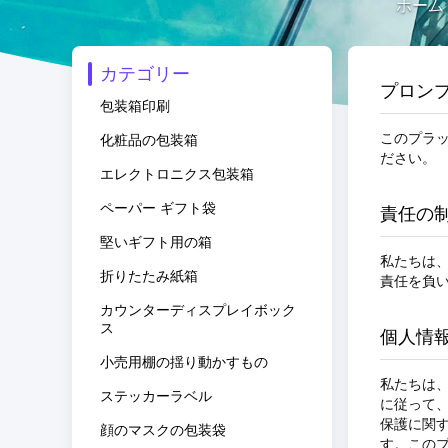
ホーム
カテゴリー
プロン
包装箱印刷
このプラ
化粧品の包装箱
ださい。
エレクトロニクス包装箱
ペーパー ギフト袋
責任の
堅いギフト用の箱
私たちは
折りたたみ紙箱
責任を負
カウンターディスプレイボック
ス
個人情
小売用棚の揺り動かすもの
私たちは
ステッカーラベル
に従って
保護に関
顔のマスクの包装袋
す。この