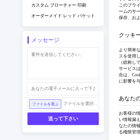
カスタム ブローチャー 印刷
このプラ
ームのサ
オーダーメイド レッド パケット
保存、お
クッキ
メッセージ
より簡単
スを使用し
（総称して
サービスは
合は、Co
に影響を
あなた
ファイルを選択してください
ファイルを選ぶ
お客様の
送って下さい
い情報漏
なたの情
る権限管