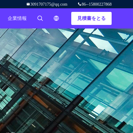
3091707175@qq.com
86--15800227868
企業情報
見積書をとる
描述
描述