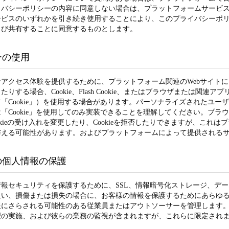
イバシーポリシーの内容に同意しない場合は、プラットフォームサービ
ービスのいずれかを引き続き使用することにより、このプライバシーポ
よび共有することに同意するものとします。
ーの使用
なアクセス体験を提供するために、プラットフォーム関連のWebサイト
たりする場合、Cookie、Flash Cookie、またはブラウザまたは
「Cookie」）を使用する場合があります。パーソナライズされたユ
「Cookie」を使用してのみ実装できることを理解してください。ブ
okieの受け入れを変更したり、Cookieを拒否したりできますが、これ
与える可能性があります。およびプラットフォームによって提供される
の個人情報の保護
情報セキュリティを保護するために、SSL、情報暗号化ストレージ、デ
えい、損傷または損失の場合に、お客様の情報を保護するためにあらゆ
報にさらされる可能性のある従業員またはアウトソーサーを管理します
理の実施、および彼らの業務の監視が含まれますが、これらに限定され