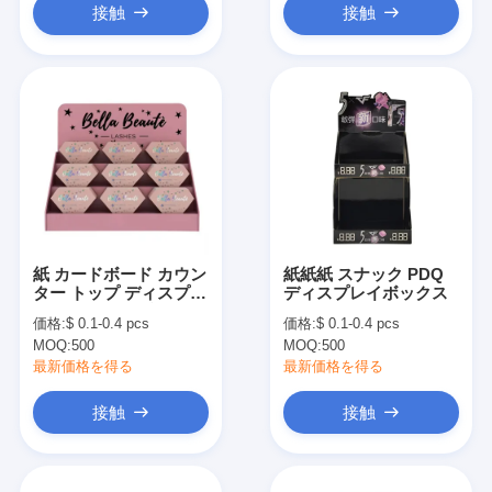
接触
接触
紙 カードボード カウン
紙紙紙 スナック PDQ
ター トップ ディスプレ
ディスプレイボックス
イケース テーブル ポッ
価格:
$ 0.1-0.4 pcs
価格:
$ 0.1-0.4 pcs
プ 化粧品 ディスプレイ
MOQ:
500
MOQ:
500
ショー スタンド
最新価格を得る
最新価格を得る
接触
接触