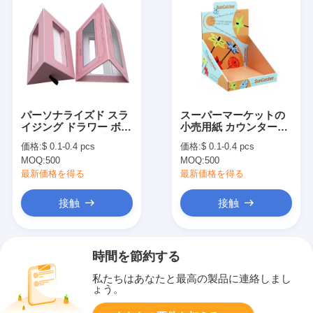
パーソナライズド スラ
スーパーマーケットの
イジング ドラワー ボッ
小売用紙 カウンタート
クス 紙板 空の毛穴 ボ
ップ ディスプレイ 紙
価格:
$ 0.1-0.4 pcs
価格:
$ 0.1-0.4 pcs
ックス 展示のための窓
玩具 ディスプレイ ボッ
MOQ:
500
MOQ:
500
クス カスタム
最新価格を得る
最新価格を得る
接触
接触
時間を節約する
私たちはあなたと最高の製品に連絡しまし
ょう。