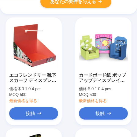
あなたの要件を与える
エコフレンドリー 靴下
カードボード紙 ポップ
スカーフ ディスプレイ
アップディスプレイボ
ケース カスタム カード
ックス 小売カウンター
価格:
$ 0.1-0.4 pcs
価格:
$ 0.1-0.4 pcs
ボード 机台 ディスプレ
トップディスプレイボ
MOQ:
500
MOQ:
500
イ ボックス
ックス
最新価格を得る
最新価格を得る
接触
接触