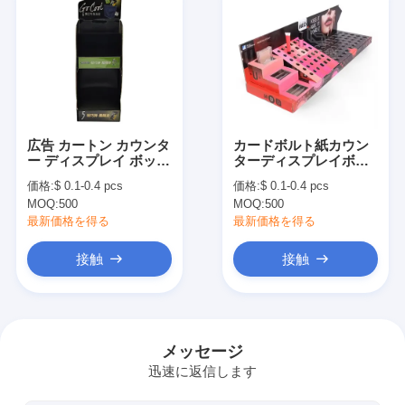
広告 カートン カウンタ
カードボルト紙カウン
ー ディスプレイ ボック
ターディスプレイボッ
ス カートン カウンター
クス ガラスボトルカウ
価格:
$ 0.1-0.4 pcs
価格:
$ 0.1-0.4 pcs
テーブル トップ ディス
ンタートップディスプ
MOQ:
500
MOQ:
500
プレイ スタンド
レイ 穴付きスタンド
最新価格を得る
最新価格を得る
接触
接触
家へ
製品
メッセージ
迅速に返信します
わたしたち に つい て