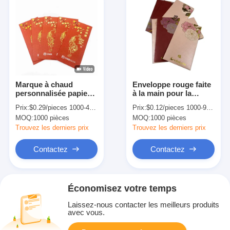
Marque à chaud
Enveloppe rouge faite
personnalisée papier
à la main pour la
d'art en paquet rouge
présentation de
Prix:
$0.29/pieces 1000-4999 pieces
Prix:
$0.12/pieces 1000-9999 pieces
Nouvel An chinois
cadeaux
MOQ:
1000 pièces
MOQ:
1000 pièces
Enveloppe rouge
Cartoon forme
Trouvez les derniers prix
Trouvez les derniers prix
Contactez
Contactez
Économisez votre temps
Laissez-nous contacter les meilleurs produits
avec vous.