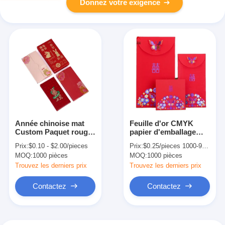
Donnez votre exigence
Année chinoise mat
Feuille d'or CMYK
Custom Paquet rouge
papier d'emballage
Cartes de vœux et
rouge personnalisé
Prix:
$0.10 - $2.00/pieces
Prix:
$0.25/pieces 1000-9999 pieces
enveloppes en relief
Enveloppe rouge de
MOQ:
1000 pièces
MOQ:
1000 pièces
mariage chinois
Trouvez les derniers prix
Trouvez les derniers prix
Contactez
Contactez