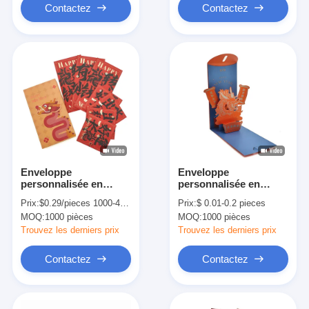
Contactez
Contactez
Enveloppe
Enveloppe
personnalisée en
personnalisée en
argent rouge en relief
argent rouge en relief
Prix:
$0.29/pieces 1000-4999 pieces
Prix:
$ 0.01-0.2 pieces
Enveloppe pour le
Enveloppe pour le
MOQ:
1000 pièces
MOQ:
1000 pièces
nouvel an chinois
nouvel an chinois
Trouvez les derniers prix
Trouvez les derniers prix
Contactez
Contactez