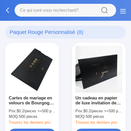
Paquet Rouge Personnalisé
(8)
Cartes de mariage en
Un cadeau en papier
velours de Bourgogne
de luxe invitation de
Enveloppe en feuille
mariage volant merci
Prix:
$0.2/pieces >=500 pieces
Prix:
$0.2/pieces >=500 pieces
d'or Impression de
carte postale
MOQ:
500 pièces
MOQ:
500 pièces
cartes d'invitation de
mariage en velours
Trouvez les derniers prix
Trouvez les derniers prix