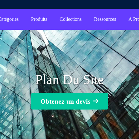
atégories
Produits
Collections
Ressources
Plan Du Site
Obtenez un devis