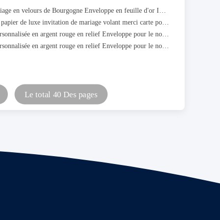
Cartes de mariage en velours de Bourgogne Enveloppe en feuille d'or Impression de cartes d'invitation de mariage en velours
Un cadeau en papier de luxe invitation de mariage volant merci carte postale
Enveloppe personnalisée en argent rouge en relief Enveloppe pour le nouvel an chinois
Enveloppe personnalisée en argent rouge en relief Enveloppe pour le nouvel an chinois
Le total 40 Des pages