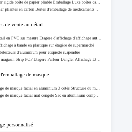
CMYK couleur rigide boîte de papier pliable Emballage Luxe boîtes cadeaux magnétiques sur mesure
Boîtes de papier pliantes en carton Boîtes d'emballage de médicaments pour les produits de santé
es de vente au détail
Étagère de détail en PVC sur mesure Étagère d'affichage d'affichage autocollant Étagère en plastique
ffichage à bande en plastique sur étagère de supermarché
détecteurs d'aluminium pour étiquette suspendue
Promotion en magasin Strip POP Étagère Parleur Dangler Affichage Étagère Wobbler Pour le supermarché
 d'emballage de masque
Sac d'emballage de masque facial en aluminium 3 côtés Structure du matériau PET VMPET PE
Sac d'emballage de masque facial mat congelé Sac en aluminium composite avec fermeture à glissière
ge personnalisé