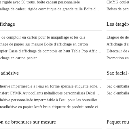
 rigide avec 56 trous, boîte cadeau personnalisée
Boîte d'emballage de cadeau rigide cosmétique de grande taille Boîte d'emballage de bouteille de parfum d'huile essentielle
ffichage
Les étagèr
 de comptoir en carton pour le maquillage et les cils
chage de papier sur mesure Boîte d'affichage en carton
Affichage d'a
Carton de papier Casse d'affichage de comptoir en haut Table Pop Affichage cosmétique Stand de spectacle
Détecteur de 
ichage en carton papier
 adhésive
Sac facial
Étiquette adhésive imperméable à l'eau en forme spéciale étiquette adhésive en relief personnalisée
Logo de transfert CYMK Autocollants métalliques personnalisés Décal de luxe Silver Gold Décal Crystal Label
Étiquette adhésive personnalisée imperméable à l'eau pour les bouteilles cosmétiques en vinyle
Étiquette autoadhésive en papier kraft brun étiquette de produit ronde circulaire autoadhésive
on de brochures sur mesure
Paquet rou