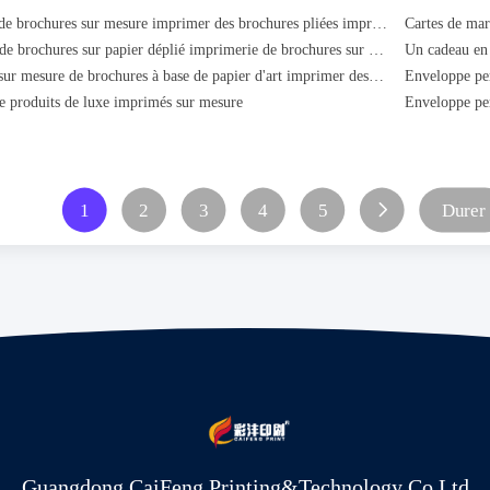
Impression de brochures sur mesure imprimer des brochures pliées imprimer des tracts imprimer des brochures sur mesure imprimer des brochures
imprimerie de brochures sur papier déplié imprimerie de brochures sur carton duplex imprimerie de brochures sur papier offset imprimerie de brochures
Impression sur mesure de brochures à base de papier d'art imprimer des brochures à feuille pliée
e produits de luxe imprimés sur mesure
1
2
3
4
5
Durer
Guangdong CaiFeng Printing&Technology Co,Ltd