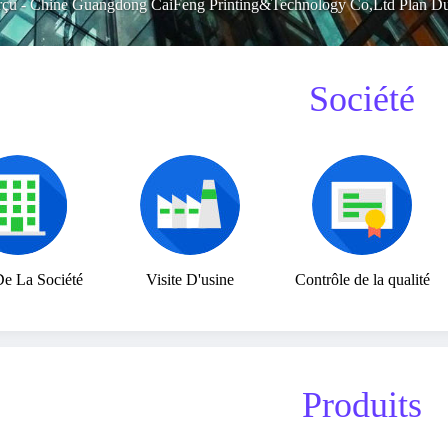
rçu
-
Chine Guangdong CaiFeng Printing&Technology Co,Ltd Plan Du
Société
De La Société
Visite D'usine
Contrôle de la qualité
Produits