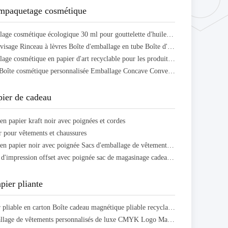
empaquetage cosmétique
Boîte d'emballage cosmétique écologique 30 ml pour gouttelette d'huile essentielle Boîte d'emballage
Nettoyeur du visage Rinceau à lèvres Boîte d'emballage en tube Boîte d'emballage en papier cosmétique
Boîte d'emballage cosmétique en papier d'art recyclable pour les produits de soins de la peau
Eco-friendly Boîte cosmétique personnalisée Emballage Concave Convex Impression pour la crème de soins de la peau
pier de cadeau
en papier kraft noir avec poignées et cordes
r pour vêtements et chaussures
Sacs cadeaux en papier noir avec poignée Sacs d'emballage de vêtements personnalisés de luxe
Sac de papier d'impression offset avec poignée sac de magasinage cadeau recyclable personnalisé
pier pliante
Boîte à papier pliable en carton Boîte cadeau magnétique pliable recyclable
Boîtes d'emballage de vêtements personnalisés de luxe CMYK Logo Matte Magnétique Boîte cadeau à fermeture