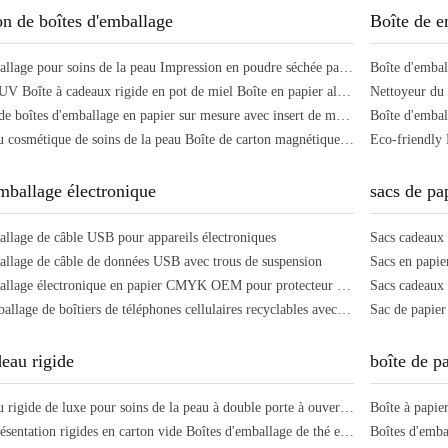
n de boîtes d'emballage
Boîte de 
Boîte d'emballage pour soins de la peau Impression en poudre séchée par congélation Boîte de papier pliable rigide avec inserts
Impression UV Boîte à cadeaux rigide en pot de miel Boîte en papier alimentaire recyclable avec fermeture magnétique
Impression de boîtes d'emballage en papier sur mesure avec insert de mousse Certifié ISO9001/ QS
Boîte cadeau cosmétique de soins de la peau Boîte de carton magnétique à bascule avec fenêtre
mballage électronique
sacs de pa
allage de câble USB pour appareils électroniques
Sacs cadeaux 
allage de câble de données USB avec trous de suspension
Sacs en papie
Boîte d'emballage électronique en papier CMYK OEM pour protecteur d'écran de téléphone personnalisé
Boîtes d'emballage de boîtiers de téléphones cellulaires recyclables avec boîte d'écran de téléphones cellulaires Windows
eau rigide
boîte de pa
Boîte cadeau rigide de luxe pour soins de la peau à double porte à ouverture boîte d'emballage cosmétique
Boîtes de présentation rigides en carton vide Boîtes d'emballage de thé en papier de luxe