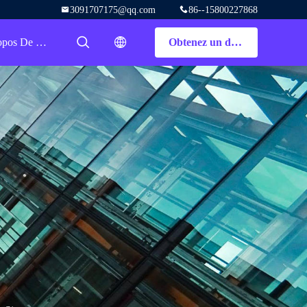
3091707175@qq.com
86--15800227868
A Propos De Nous
Obtenez un devis
描述
描述