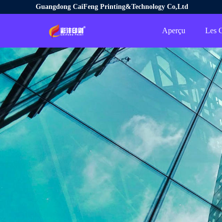
Guangdong CaiFeng Printing&Technology Co,Ltd
Aperçu
Les C