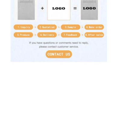
Visite de l'usine
Contrôle de qualité
Contactez-nous
Nouvelles
Impression de boîtes d'emballage
Boîte de empaquetage cosmétique
Boîte d'emballage électronique
sacs de papier de cadeau
Boîte-cadeau rigide