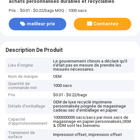
achats personnalisés durables et recyclables
Prix：$0.01 - $0.22/bags
MOQ：1000 sacs
meilleur prix
Contactez
Description De Produit
Le gouvernement chinois a déclaré qu'il
Lieu d'origine
n'était pas en mesure de prendre les
mesures nécessaires.
Nom de marque
OEM
Quantité de
1000 sacs
commande min
Prix
$0.01 - $0.22/bags
OEM de luxe recyclé imprimerie
Détails d'emballage
personnalisée poignée de magasinage
cadeau sac d'emballage en papier
1000000000 sacs/sacs par mois sacs de
Capacité
magasinage en papier personnalisés,OEM
d'approvisionnement
& ODM sont les bienvenu
Traitement de
Impression offset, impression offset
surface