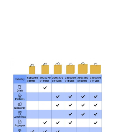
boîte de papier pliante
boîte d'affichage
Les étagères de vente au détail
Étiquette adhésive
Sac facial d'emballage de masque
Impression de brochures sur mesure
Paquet rouge personnalisé