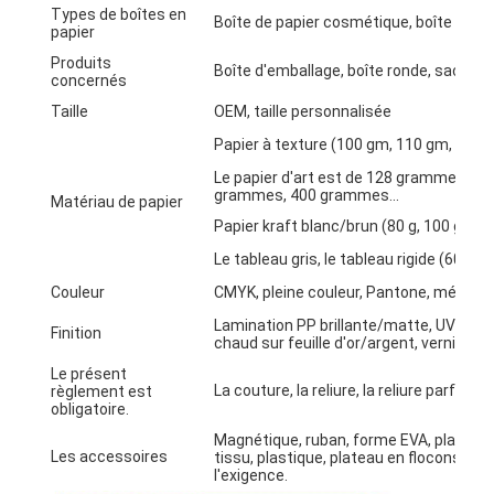
Types de boîtes en
Visite de l'usine
Boîte de papier cosmétique, boîte en cart
papier
Produits
Contrôle de qualité
Boîte d'emballage, boîte ronde, sac de p
concernés
Taille
OEM, taille personnalisée
Contactez-nous
Papier à texture (100 gm, 110 gm, 120 g
Nouvelles
Le papier d'art est de 128 grammes, 
grammes, 400 grammes...
Matériau de papier
Papier kraft blanc/brun (80 g, 100 g, 120 
Le tableau gris, le tableau rigide (600 g, 
Impression de boîtes d'emballage
Couleur
CMYK, pleine couleur, Pantone, métal, c
Boîte de empaquetage cosmétique
Lamination PP brillante/matte, UV com
Finition
chaud sur feuille d'or/argent, vernis bri
Boîte d'emballage électronique
Le présent
La couture, la reliure, la reliure parfaite
règlement est
obligatoire.
sacs de papier de cadeau
Magnétique, ruban, forme EVA, plateau 
Les accessoires
tissu, plastique, plateau en flocons, n
Boîte-cadeau rigide
l'exigence.