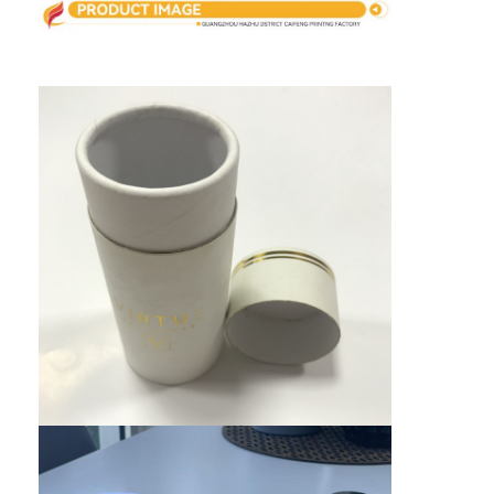
boîte de papier pliante
boîte d'affichage
Les étagères de vente au détail
Étiquette adhésive
Sac facial d'emballage de masque
Impression de brochures sur mesure
Paquet rouge personnalisé