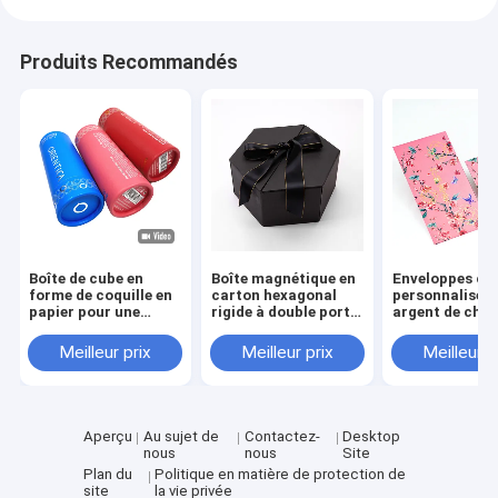
Produits Recommandés
Boîte de cube en
Boîte magnétique en
Enveloppes ch
forme de coquille en
carton hexagonal
personnalisées 
papier pour une
rigide à double porte
argent de cha
bouteille de bière en
Boîte cadeau pour
la marque cha
pot en tube bougie
boissons
Enveloppe rou
Meilleur prix
Meilleur prix
Meilleur p
cadeau bouteille en
Nouvel An luna
feuille d'or OEM
Aperçu
Au sujet de
Contactez-
Desktop
nous
nous
Site
Plan du
Politique en matière de protection de
site
la vie privée