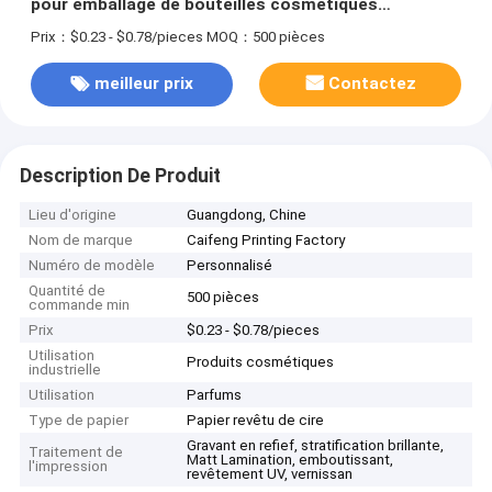
pour emballage de bouteilles cosmétiques
personnalisées
Prix：$0.23 - $0.78/pieces
MOQ：500 pièces
meilleur prix
Contactez
Description De Produit
Lieu d'origine
Guangdong, Chine
Nom de marque
Caifeng Printing Factory
Numéro de modèle
Personnalisé
Quantité de
500 pièces
commande min
Prix
$0.23 - $0.78/pieces
Utilisation
Produits cosmétiques
industrielle
Utilisation
Parfums
Type de papier
Papier revêtu de cire
Gravant en refief, stratification brillante,
Traitement de
Matt Lamination, emboutissant,
l'impression
revêtement UV, vernissan