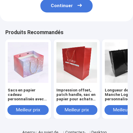
Continuer
Produits Recommandés
Sacs en papier
Impression offset,
Longueur de l
cadeau
patch handle, sac en
Manche Logo
personnalisés avec
papier pour achats
personnalisé
logo et poignées
personnalisés
Imprimé Chaus
pour les achats et
durables et
noires de luxe
Meilleur prix
Meilleur prix
Meilleur p
l'impression offset
recyclables
Vêtements
Emballage Sac
papier
Aperçu
Au sujet de
Contactez-
Desktop