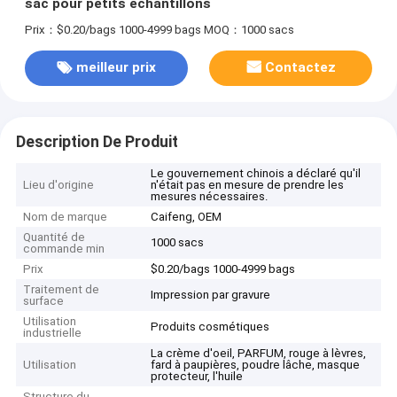
sac pour petits échantillons
Prix：$0.20/bags 1000-4999 bags
MOQ：1000 sacs
meilleur prix
Contactez
Description De Produit
Le gouvernement chinois a déclaré qu'il
Lieu d'origine
n'était pas en mesure de prendre les
mesures nécessaires.
Nom de marque
Caifeng, OEM
Quantité de
1000 sacs
commande min
Prix
$0.20/bags 1000-4999 bags
Traitement de
Impression par gravure
surface
Utilisation
Produits cosmétiques
industrielle
La crème d'oeil, PARFUM, rouge à lèvres,
Utilisation
fard à paupières, poudre lâche, masque
protecteur, l'huile
Structure du