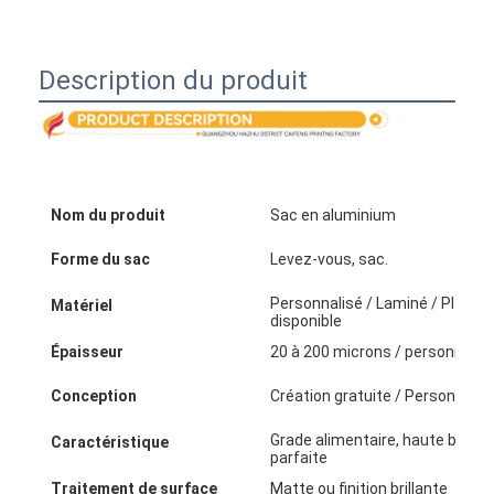
boîte de papier pliante
boîte d'affichage
Description du produit
Les étagères de vente au détail
Étiquette adhésive
Sac facial d'emballage de masque
Nom du produit
Sac en aluminium
Impression de brochures sur mesure
Forme du sac
Levez-vous, sac.
Personnalisé / Laminé / Plastiqu
Paquet rouge personnalisé
Matériel
disponible
Épaisseur
20 à 200 microns / personnalis
Conception
Création gratuite / Personnalis
Grade alimentaire, haute barrièr
Caractéristique
parfaite
Traitement de surface
Matte ou finition brillante