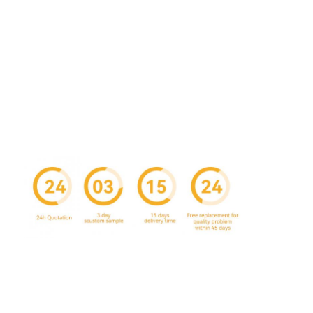
Visite de l'usine
Contrôle de qualité
Contactez-nous
Nouvelles
Impression de boîtes d'emballage
Boîte de empaquetage cosmétique
Boîte d'emballage électronique
sacs de papier de cadeau
Boîte-cadeau rigide