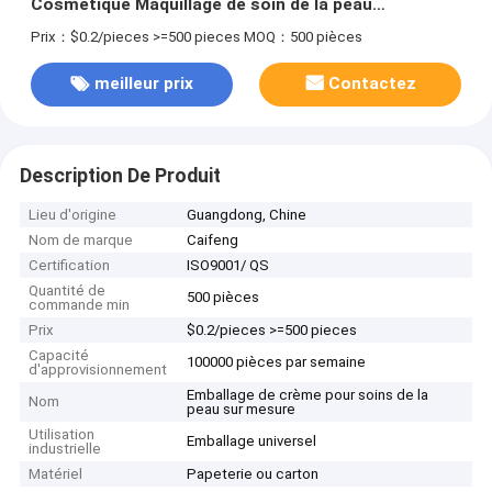
Cosmétique Maquillage de soin de la peau
Maquillage de soin de la peau Boîte d'emballage
Prix：$0.2/pieces >=500 pieces
MOQ：500 pièces
Cosmétique écologique
meilleur prix
Contactez
Description De Produit
Lieu d'origine
Guangdong, Chine
Nom de marque
Caifeng
Certification
ISO9001/ QS
Quantité de
500 pièces
commande min
Prix
$0.2/pieces >=500 pieces
Capacité
100000 pièces par semaine
d'approvisionnement
Emballage de crème pour soins de la
Nom
peau sur mesure
Utilisation
Emballage universel
industrielle
Matériel
Papeterie ou carton