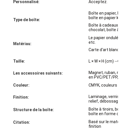
Personnalisé:
Acceptez.
Visite de l'usine
Boîte en papier, boîte
boîte en papier kraft, 
Contrôle de qualité
Type de boîte:
Boîte à cadeaux, boîte
chocolat, boîte à mont
Contactez-nous
Le papier ondulé, le pap
etc.
Nouvelles
Matériau:
Carte d'art blanche br
Taille:
L × W × H (cm) --
Confo
Impression de boîtes d'emballage
Magnet, ruban, noeud,
Les accessoires suivants:
en PVC/PET/PP, etc.
Boîte de empaquetage cosmétique
Couleur:
CMYK, couleurs Pant
Boîte d'emballage électronique
Laminage, vernis, feu
Finition:
relief, débossage, UV
sacs de papier de cadeau
Boîte à tiroirs, boîte
Structure de la boîte:
boîte en forme de liv
Boîte-cadeau rigide
Basé sur le matériau, 
Citation:
finition