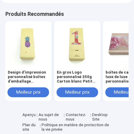
Produits Recommandés
Design d'impression
En gros Logo
boîtes de cade
personnalisé boîtes
personnalisé 350g
luxe de luxe
d'emballage
Carton blanc Petit
personnalisées
cosmétiques Auto
maquillage
luxe pliable rig
bas à deux bout de
cosmétique
carton boîtes 
Meilleur prix
Meilleur prix
Meilleur p
tuck boîtes
rectangulaire Tuck
cadeaux de lux
d'emballage pliantes
Top Boîtes de papier
Emballage
Aperçu
Au sujet de
Contactez-
Desktop
nous
nous
Site
Plan du
Politique en matière de protection de
site
la vie privée