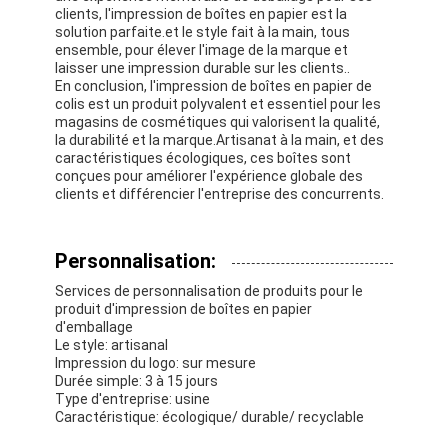
boîte de papier pliante
clients, l'impression de boîtes en papier est la
solution parfaite.et le style fait à la main, tous
ensemble, pour élever l'image de la marque et
boîte d'affichage
laisser une impression durable sur les clients..
En conclusion, l'impression de boîtes en papier de
Les étagères de vente au détail
colis est un produit polyvalent et essentiel pour les
magasins de cosmétiques qui valorisent la qualité,
la durabilité et la marque.Artisanat à la main, et des
Étiquette adhésive
caractéristiques écologiques, ces boîtes sont
conçues pour améliorer l'expérience globale des
Sac facial d'emballage de masque
clients et différencier l'entreprise des concurrents.
Impression de brochures sur mesure
Personnalisation:
Paquet rouge personnalisé
Services de personnalisation de produits pour le
produit d'impression de boîtes en papier
d'emballage
Le style: artisanal
Impression du logo: sur mesure
Durée simple: 3 à 15 jours
Type d'entreprise: usine
Caractéristique: écologique/ durable/ recyclable