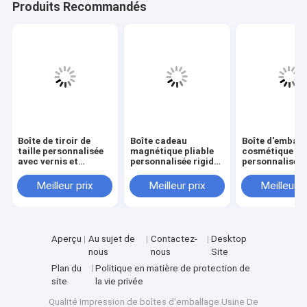
Produits Recommandés
Boîte de tiroir de
Boîte cadeau
Boîte d'emball
taille personnalisée
magnétique pliable
cosmétique à 
avec vernis et
personnalisée rigide
personnalisé a
gravure de laminage
de luxe en gros avec
taille personna
mat pour emballage
3-7 jours de temps
et temps
Meilleur prix
Meilleur prix
Meilleur p
cosmétique
d'échantillonnage et
d'échantillonn
taille personnalisée
3 à 7 jours pou
pour l'emballage
soins de la pea
cosmétique
les cosmétiqu
Aperçu
Au sujet de
Contactez-
Desktop
nous
nous
Site
Plan du
Politique en matière de protection de
site
la vie privée
Qualité
Impression de boîtes d'emballage
Usine De