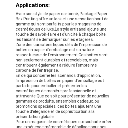
Applications:
Visite de l'usine
Avec son style de papier cartonné, Package Paper
Contrôle de qualité
Box Printing offre un look et une sensation haut de
gamme qui sont parfaits pour les magasins de
cosmétiques de luxe.Le style artisanal ajoute une
Contactez-nous
touche de savoir-faire et d'unicité à chaque boîte,
les faisant se démarquer sur les étagères.
Nouvelles
L'une des caractéristiques clés de l'impression de
boîtes en papier d'emballage est sa nature
respectueuse de l'environnement.Ces boîtes sont
non seulement durables et recyclables, mais
contribuent également à réduire l'empreinte
Impression de boîtes d'emballage
carbone de l'entreprise.
En ce qui concerne les scénarios d'application,
l'impression de boîtes en papier d'emballage est
Boîte de empaquetage cosmétique
parfaite pour emballer et présenter les
cosmétiques de manière professionnelle et
Boîte d'emballage électronique
attrayante.Que ce soit pour présenter de nouvelles
gammes de produits, ensembles cadeaux, ou
sacs de papier de cadeau
promotions spéciales, ces boîtes ajoutent une
touche d'élégance et de sophistication à la
présentation globale.
Boîte-cadeau rigide
Pour un magasin de cosmétiques qui souhaite créer
une expérience mémorable de déballage pour ses