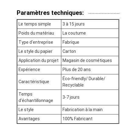
Paramètres techniques:
Le temps simple
3 à 15 jours
Poids du matériau
La coutume
Type d'entreprise
Fabrique
Le style du papier
Carton
Application du projet
Magasin de cosmétiques
Expérience
Plus de 20 ans
Éco-friendly/ Durable/
Caractéristique
Recyclable
Temps
3-7 jours
d'échantillonnage
À la maison
Le style
Fabrication à la main
Produits
Avantages
100% Fabricant
À propos de nous