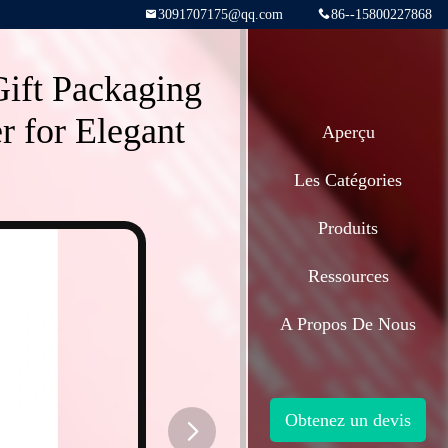
3091707175@qq.com
86--15800227868
ift Packaging
r for Elegant
Aperçu
Les Catégories
Produits
Ressources
A Propos De Nous
Obtenez un devis