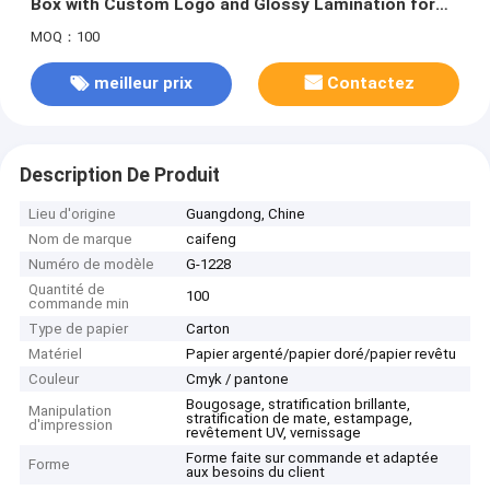
Box with Custom Logo and Glossy Lamination for
Tempered Glass
MOQ：100
meilleur prix
Contactez
Description De Produit
Lieu d'origine
Guangdong, Chine
Nom de marque
caifeng
Numéro de modèle
G-1228
Quantité de
100
commande min
Type de papier
Carton
Matériel
Papier argenté/papier doré/papier revêtu
Couleur
Cmyk / pantone
Bougosage, stratification brillante,
Manipulation
stratification de mate, estampage,
d'impression
revêtement UV, vernissage
Forme faite sur commande et adaptée
Forme
aux besoins du client