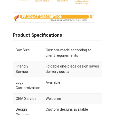
Product Specifications
Box Size
Custom-made according to
client requirements
Friendly
Foldable one-piece design saves
Service
delivery costs
Logo
Available
À la maison
Customization
Produits
OEM Service
Welcome
À propos de nous
Design
Custom designs available
Options