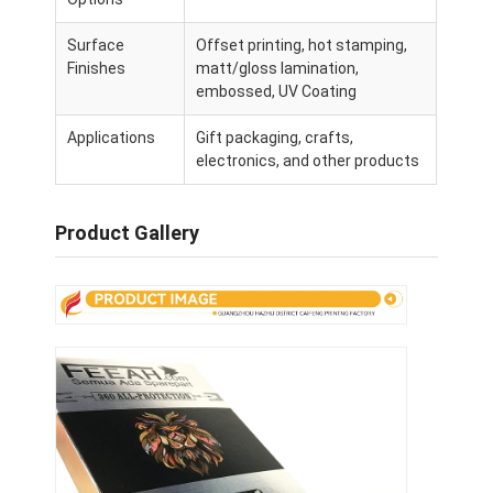
Visite de l'usine
Surface
Offset printing, hot stamping,
Finishes
matt/gloss lamination,
Contrôle de qualité
embossed, UV Coating
Contactez-nous
Applications
Gift packaging, crafts,
electronics, and other products
Nouvelles
Product Gallery
Impression de boîtes d'emballage
Boîte de empaquetage cosmétique
Boîte d'emballage électronique
sacs de papier de cadeau
Boîte-cadeau rigide