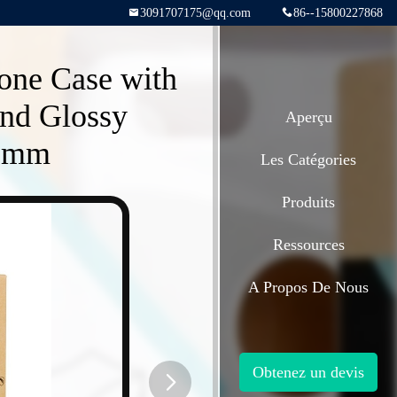
3091707175@qq.com
86--15800227868
one Case with
nd Glossy
Aperçu
6 mm
Les Catégories
Produits
Ressources
A Propos De Nous
Obtenez un devis