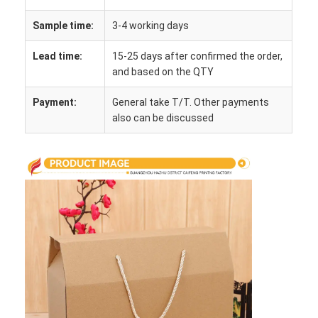
Visite de l'usine
Sample time:
3-4 working days
Contrôle de qualité
Lead time:
15-25 days after confirmed the order,
and based on the QTY
Contactez-nous
Payment:
General take T/T. Other payments
Nouvelles
also can be discussed
Impression de boîtes d'emballage
Boîte de empaquetage cosmétique
Boîte d'emballage électronique
sacs de papier de cadeau
Boîte-cadeau rigide