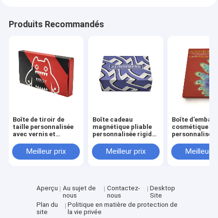
Produits Recommandés
Boîte de tiroir de
Boîte cadeau
Boîte d'emball
taille personnalisée
magnétique pliable
cosmétique à 
avec vernis et
personnalisée rigide
personnalisé a
gravure de laminage
de luxe en gros avec
taille personna
mat pour emballage
3-7 jours de temps
et temps
Meilleur prix
Meilleur prix
Meilleur p
cosmétique
d'échantillonnage et
d'échantillonn
taille personnalisée
3 à 7 jours pou
pour l'emballage
soins de la pea
cosmétique
les cosmétiqu
Aperçu
Au sujet de
Contactez-
Desktop
nous
nous
Site
Plan du
Politique en matière de protection de
site
la vie privée