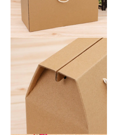
boîte de papier pliante
boîte d'affichage
Les étagères de vente au détail
Étiquette adhésive
Sac facial d'emballage de masque
Impression de brochures sur mesure
Paquet rouge personnalisé