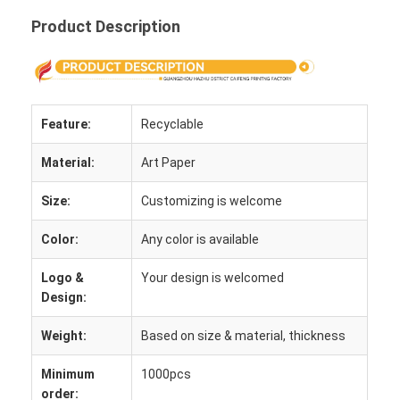
Product Description
Feature:
Recyclable
Material:
Art Paper
Size:
Customizing is welcome
Color:
Any color is available
Logo &
Your design is welcomed
Design:
À la maison
Weight:
Based on size & material, thickness
Produits
Minimum
1000pcs
À propos de nous
order: