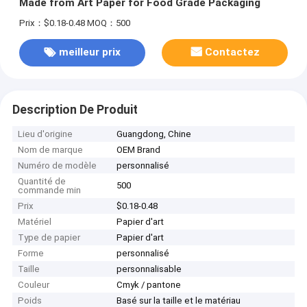
Made from Art Paper for Food Grade Packaging
Prix：$0.18-0.48
MOQ：500
meilleur prix
Contactez
Description De Produit
Lieu d'origine
Guangdong, Chine
Nom de marque
OEM Brand
Numéro de modèle
personnalisé
Quantité de
500
commande min
Prix
$0.18-0.48
Matériel
Papier d'art
Type de papier
Papier d'art
Forme
personnalisé
Taille
personnalisable
Couleur
Cmyk / pantone
Poids
Basé sur la taille et le matériau