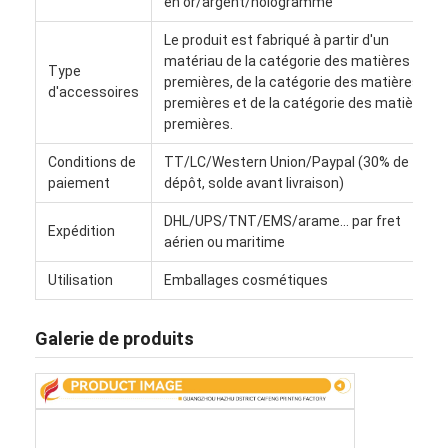
en or/argent/hologramme
Visite de l'usine
Le produit est fabriqué à partir d'un
matériau de la catégorie des matières
Contrôle de qualité
Type
premières, de la catégorie des matières
d'accessoires
premières et de la catégorie des matières
Contactez-nous
premières.
Nouvelles
Conditions de
TT/LC/Western Union/Paypal (30% de
paiement
dépôt, solde avant livraison)
DHL/UPS/TNT/EMS/arame... par fret
Expédition
Impression de boîtes d'emballage
aérien ou maritime
Utilisation
Emballages cosmétiques
Boîte de empaquetage cosmétique
Boîte d'emballage électronique
Galerie de produits
sacs de papier de cadeau
Boîte-cadeau rigide