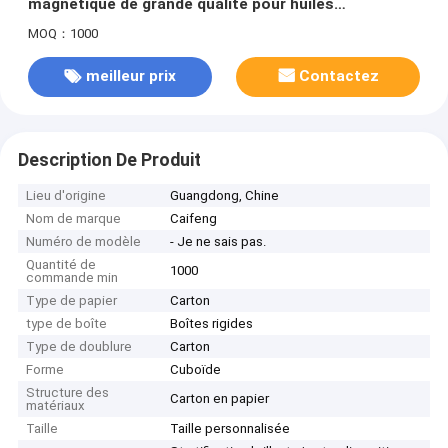
magnétique de grande qualité pour huiles
essentielles et parfums
MOQ：1000
meilleur prix
Contactez
Description De Produit
Lieu d'origine
Guangdong, Chine
Nom de marque
Caifeng
Numéro de modèle
- Je ne sais pas.
Quantité de
1000
commande min
Type de papier
Carton
type de boîte
Boîtes rigides
Type de doublure
Carton
Forme
Cuboïde
Structure des
Carton en papier
matériaux
Taille
Taille personnalisée