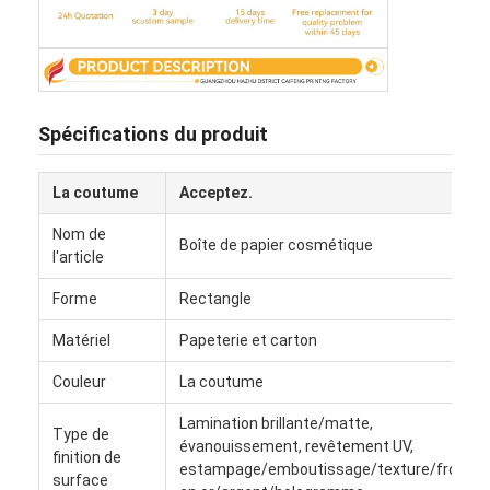
Spécifications du produit
La coutume
Acceptez.
Nom de
Boîte de papier cosmétique
l'article
Forme
Rectangle
Matériel
Papeterie et carton
À la maison
Couleur
La coutume
Produits
Lamination brillante/matte,
Type de
évanouissement, revêtement UV,
finition de
À propos de nous
estampage/emboutissage/texture/frosté
surface