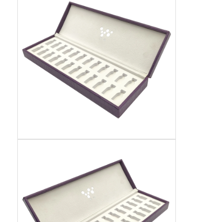
boîte de papier pliante
boîte d'affichage
Les étagères de vente au détail
Étiquette adhésive
Sac facial d'emballage de masque
Impression de brochures sur mesure
Paquet rouge personnalisé