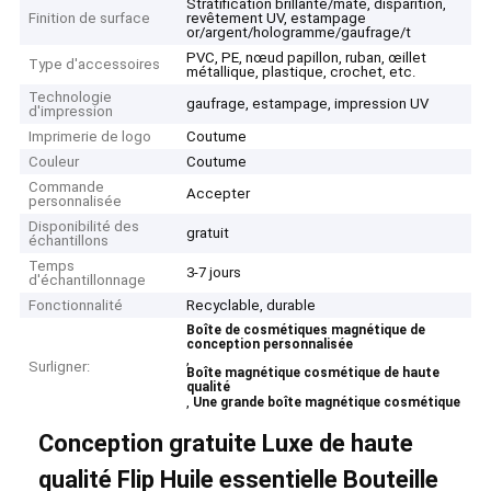
Stratification brillante/mate, disparition,
Finition de surface
revêtement UV, estampage
or/argent/hologramme/gaufrage/t
PVC, PE, nœud papillon, ruban, œillet
Type d'accessoires
métallique, plastique, crochet, etc.
Technologie
gaufrage, estampage, impression UV
d'impression
Imprimerie de logo
Coutume
Couleur
Coutume
Commande
Accepter
personnalisée
Disponibilité des
gratuit
échantillons
Temps
3-7 jours
d'échantillonnage
Fonctionnalité
Recyclable, durable
Boîte de cosmétiques magnétique de
conception personnalisée
,
Surligner:
Boîte magnétique cosmétique de haute
qualité
,
Une grande boîte magnétique cosmétique
Conception gratuite Luxe de haute
qualité Flip Huile essentielle Bouteille