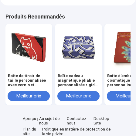
Produits Recommandés
Boîte de tiroir de
Boîte cadeau
Boîte d'emball
taille personnalisée
magnétique pliable
cosmétique à 
avec vernis et
personnalisée rigide
personnalisé a
gravure de laminage
de luxe en gros avec
taille personna
mat pour emballage
3-7 jours de temps
et temps
Meilleur prix
Meilleur prix
Meilleur p
cosmétique
d'échantillonnage et
d'échantillonn
taille personnalisée
3 à 7 jours pou
pour l'emballage
soins de la pea
cosmétique
les cosmétiqu
Aperçu
Au sujet de
Contactez-
Desktop
nous
nous
Site
Plan du
Politique en matière de protection de
site
la vie privée