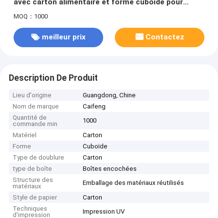
avec carton alimentaire et forme cuboïde pour
emballage cadeau
MOQ：1000
meilleur prix
Contactez
Description De Produit
Lieu d'origine
Guangdong, Chine
Nom de marque
Caifeng
Quantité de
1000
commande min
Matériel
Carton
Forme
Cuboïde
Type de doublure
Carton
type de boîte
Boîtes encochées
Structure des
Emballage des matériaux réutilisés
matériaux
Style de papier
Carton
Techniques
Impression UV
d'impression