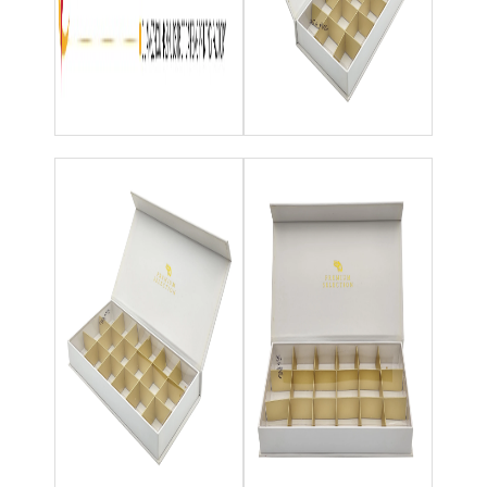
boîte de papier pliante
boîte d'affichage
Les étagères de vente au détail
Étiquette adhésive
Sac facial d'emballage de masque
Impression de brochures sur mesure
Paquet rouge personnalisé