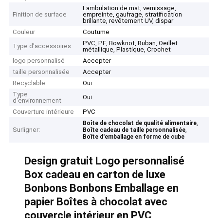
Lambulation de mat, vernissage,
Finition de surface
empreinte, gaufrage, stratification
brillante, revêtement UV, dispar
Couleur
Coutume
PVC, PE, Bowknot, Ruban, Oeillet
Type d'accessoires
métallique, Plastique, Crochet
logo personnalisé
Accepter
taille personnalisée
Accepter
Recyclable
Oui
Type
Oui
d'environnement
Couverture intérieure
PVC
,
Boîte de chocolat de qualité alimentaire
Surligner:
,
Boîte cadeau de taille personnalisée
Boîte d'emballage en forme de cube
Design gratuit Logo personnalisé
Box cadeau en carton de luxe
Bonbons Bonbons Emballage en
papier Boîtes à chocolat avec
couvercle intérieur en PVC