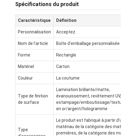
Spécifications du produit
Caractéristique
Définition
Personnalisation
Acceptez.
Nom de l'article
Boîte d'emballage personnalisée
Forme
Rectangle
Matériel
Carton
Couleur
La coutume
Lamination brillante/matte,
Type de finition
évanouissement, revêtement UV,
À la maison
de surface
estampage/emboutissage/texture/fros
en or/argent/hologramme
Produits
Le produit est fabriqué à partir d'un
matériau de la catégorie des matières
À propos de nous
Type
premières, de la catégorie des matières