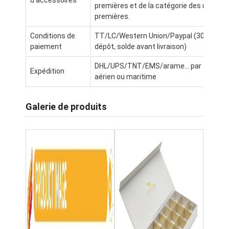
d'accessoires
premières et de la catégorie des matièr
Visite de l'usine
premières.
Contrôle de qualité
Conditions de
TT/LC/Western Union/Paypal (30% de
paiement
dépôt, solde avant livraison)
Contactez-nous
DHL/UPS/TNT/EMS/arame... par fret
Expédition
aérien ou maritime
Nouvelles
Galerie de produits
Impression de boîtes d'emballage
Boîte de empaquetage cosmétique
Boîte d'emballage électronique
sacs de papier de cadeau
Boîte-cadeau rigide