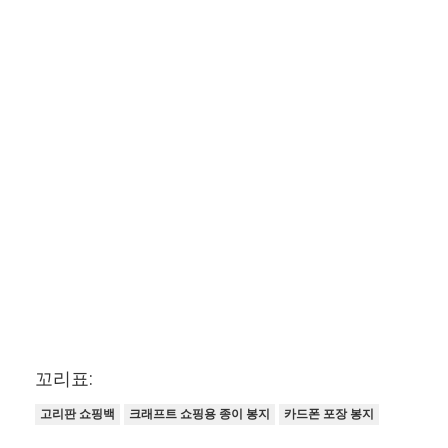
꼬리표:
고리판 쇼핑백
크래프트 쇼핑용 종이 봉지
카드폰 포장 봉지