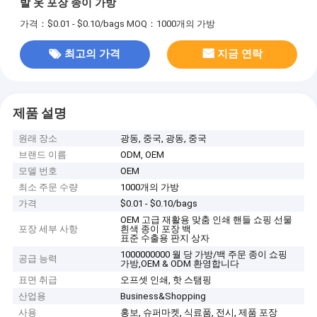
발 옷 포장 종이 가방
가격：$0.01 - $0.10/bags
MOQ：1000개의 가방
최고의 가격
지금 연락
제품 설명
원래 장소
광동, 중국, 광동, 중국
브랜드 이름
ODM, OEM
모델 번호
OEM
최소 주문 수량
1000개의 가방
가격
$0.01 - $0.10/bags
OEM 고급 재활용 맞춤 인쇄 핸들 쇼핑 선물
포장 세부 사항
흰색 종이 포장 백
표준 수출용 판지 상자
1000000000 월 당 가방/백 주문 종이 쇼핑
공급 능력
가방,OEM & ODM 환영합니다
표면 취급
오프셋 인쇄, 핫 스탬핑
산업용
Business&Shopping
사용
홍보, 슈퍼마켓, 식료품, 전시, 제품 포장