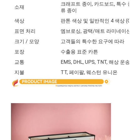
크래프트 종이, 카드보드, 특수 종이, 
공장 투어
소재
류 종이
품질 관리
색상
판톤 색상 및 일반적인 4 색상 (CMY
표면 처리
엠브로싱, 광택/매트 라미네이션, 라
저희와 연락
크기 / 모양
고객들의 특수한 요구에 따라
뉴스
포장
수출용 표준 카튼
교통
EMS, DHL, UPS, TNT, 해상 운송 등
지불
TT, 페이팔, 웨스턴 유니온
포장 상자 인쇄
화장용 패키징 박스
전자 제품 포장 상자
종이 선물 가방
엄격한 선물 상자