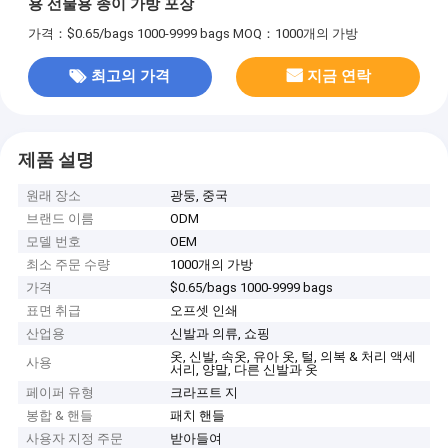
용 선물용 종이 가방 포장
가격：$0.65/bags 1000-9999 bags
MOQ：1000개의 가방
최고의 가격
지금 연락
제품 설명
원래 장소
광둥, 중국
브랜드 이름
ODM
모델 번호
OEM
최소 주문 수량
1000개의 가방
가격
$0.65/bags 1000-9999 bags
표면 취급
오프셋 인쇄
산업용
신발과 의류, 쇼핑
옷, 신발, 속옷, 유아 옷, 털, 의복 & 처리 액세
사용
서리, 양말, 다른 신발과 옷
페이퍼 유형
크라프트 지
봉합 & 핸들
패치 핸들
사용자 지정 주문
받아들여