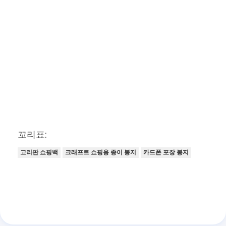
꼬리표:
고리판 쇼핑백
크래프트 쇼핑용 종이 봉지
카드폰 포장 봉지