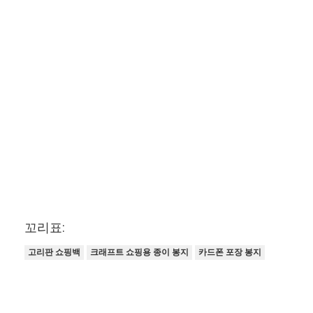
꼬리표:
고리판 쇼핑백
크래프트 쇼핑용 종이 봉지
카드폰 포장 봉지