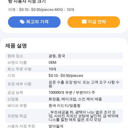
방 사용자 지정 크기
가격：$0.10 - $0.50/pieces
MOQ：10개
최고의 가격
지금 연락
제품 설명
원래 장소
광둥, 중국
브랜드 이름
OEM
최소 주문 수량
10개
가격
$0.10 - $0.50/pieces
표준 수출 포장 방식. 또는 고객 요구 사항 수
포장 세부 사항
용.
공급 능력
100000개 부분 / 부분마다 주
산업용
화장품, 메이크업, 스킨 케어 제품
페이퍼 유형
흰색 카드지/맞춤형
, 부조세공을 하, 광택이 나는 엷은 조각 모
프린팅 취급
양, 사라진 자외선 코팅에 날인하, 금 박막에
니스를 칠한 매트 엷은 조각 모양
사용자 지정 주문
받아들여