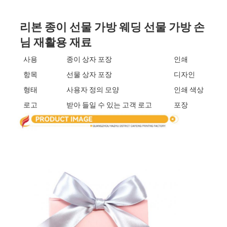
공장 투어
리본 종이 선물 가방 웨딩 선물 가방 손
품질 관리
님 재활용 재료
저희와 연락
사용
종이 상자 포장
인쇄
항목
선물 상자 포장
디자인
뉴스
형태
사용자 정의 모양
인쇄 색상
로고
받아 들일 수 있는 고객 로고
포장
포장 상자 인쇄
화장용 패키징 박스
전자 제품 포장 상자
종이 선물 가방
엄격한 선물 상자