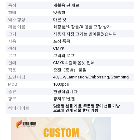
특징
재활용 된 재료
형태
맞춤형
박스 형상
다른 것
제품 이름
화장품/화장품/피용품 포장 상자
크기
사용자 지정 크기는 받아들였습니다
사용
포장 품목
색상
CMYK
로고
고객의 로고
인쇄
CMYK 4 칼라 옵셋 인쇄
적용
충전（充塡） 물질
표면 마감
4C/UV/Lamination/Embossing/Stamping
MOQ
1000pcs
종류
환경적입니다
항구
광저우/센젠
,
,
맞춤형 선물 가방
주문형 종이 선물 가방
하이 라이트:
오프셋 인쇄 선물 휴대 가방