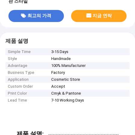
판 스타일
최고의 가격
지금 연락
제품 설명
Simple Time
3-15 Days
Style
Handmade
Advantage
100% Manufacturer
Business Type
Factory
Application
Cosmetic Store
Custom Order
Accept
Print Color
Cmyk & Pantone
Lead Time
7-10 Working Days
제품 설명: