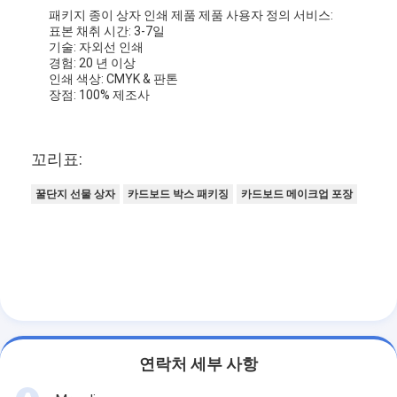
접는 종이 상자
패키지 종이 상자 인쇄 제품 제품 사용자 정의 서비스:
표본 채취 시간: 3-7일
기술: 자외선 인쇄
카운터 디스플레이 박스
경험: 20 년 이상
인쇄 색상: CMYK & 판톤
소매 선반 워블러
장점: 100% 제조사
접착 스티커 브랜드
꼬리표:
가방을 패키징하는 안면 마스크
꿀단지 선물 상자
카드보드 박스 패키징
카드보드 메이크업 포장
맞춤형 브로셔 인쇄
맞춤형 빨간색 패키지
연락처 세부 사항