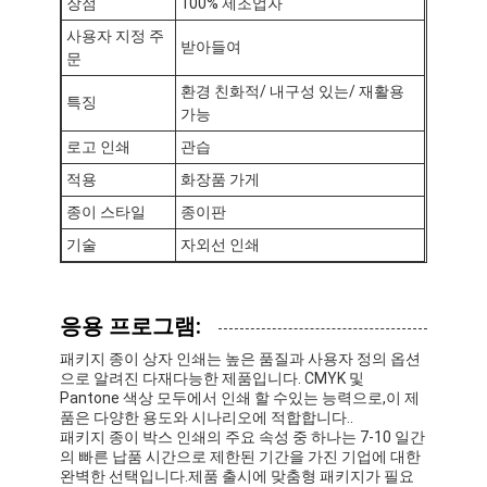
장점
100% 제조업자
사용자 지정 주
받아들여
문
환경 친화적/ 내구성 있는/ 재활용
특징
가능
로고 인쇄
관습
적용
화장품 가게
종이 스타일
종이판
기술
자외선 인쇄
응용 프로그램:
패키지 종이 상자 인쇄는 높은 품질과 사용자 정의 옵션
홈
으로 알려진 다재다능한 제품입니다. CMYK 및
Pantone 색상 모두에서 인쇄 할 수있는 능력으로,이 제
제품
품은 다양한 용도와 시나리오에 적합합니다..
패키지 종이 박스 인쇄의 주요 속성 중 하나는 7-10 일간
의 빠른 납품 시간으로 제한된 기간을 가진 기업에 대한
우리 에 관한 것
완벽한 선택입니다.제품 출시에 맞춤형 패키지가 필요