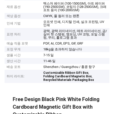
텍스처 페이퍼 (100-150GSM), 아트 페이퍼
재료 옵션
(190-250GSM), 코팅지 (128-250GSM), 크래
프트 용지 (100-200GSM)
색상 옵션
CMYK, 풀 컬러 또는 팬톤
오프셋 인쇄, 디지털 인쇄, 실크 프린팅, UV
인쇄 기법
인쇄
광택, 광택 라미네이션, 매트 라미네이션, 금/
표면 처리
실버 핫 스탬핑, 엠보싱, UV 코팅, 포일 스탬
핑, 무리, 홀로그램 효과
예술 작품 포맷
PDF, AI, CDR, EPS, GIF, GRF
포장 무게
18kg을 초과하지 않습니다
샘플 시간
7-15 일
생산 시간
11-46 일
배송 포트
Shenzhen / Guangzhou / 홍콩 항구
,
Customizable Ribbon Gift Box
하이 라이트:
,
Folding Cardboard Magnetic Box
Recycled Materials Packaging Box
Free Design Black Pink White Folding
Cardboard Magnetic Gift Box with