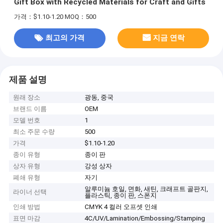
Gift Box with Recycled Materials for Craft and Gifts
가격：$1.10-1.20
MOQ：500
최고의 가격
지금 연락
제품 설명
원래 장소
광동, 중국
브랜드 이름
OEM
모델 번호
1
최소 주문 수량
500
가격
$1.10-1.20
종이 유형
종이 판
상자 유형
강성 상자
폐쇄 유형
자기
알루미늄 호일, 면화, 새틴, 크래프트 골판지,
라이너 선택
플라스틱, 종이 판, 스폰지
인쇄 방법
CMYK 4 컬러 오프셋 인쇄
표면 마감
4C/UV/Lamination/Embossing/Stamping