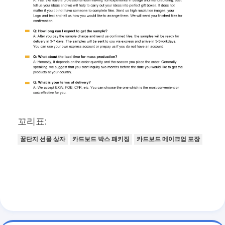
꼬리표:
꿀단지 선물 상자
카드보드 박스 패키징
카드보드 메이크업 포장