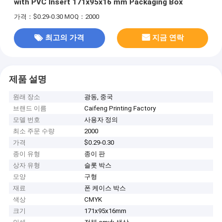
with PVC Insert 171x95x16 mm Packaging Box
가격：$0.29-0.30
MOQ：2000
최고의 가격
지금 연락
제품 설명
원래 장소
광동, 중국
브랜드 이름
Caifeng Printing Factory
모델 번호
사용자 정의
최소 주문 수량
2000
가격
$0.29-0.30
종이 유형
종이 판
상자 유형
슬롯 박스
모양
구형
재료
폰 케이스 박스
색상
CMYK
크기
171x95x16mm