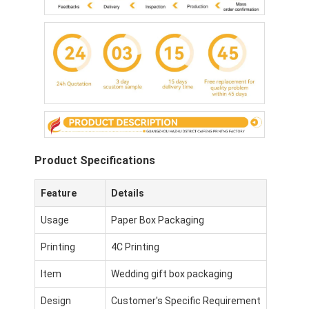
Product Specifications
Feature
Details
Usage
Paper Box Packaging
홈
Printing
4C Printing
제품
Item
Wedding gift box packaging
우리 에 관한 것
Design
Customer's Specific Requirement