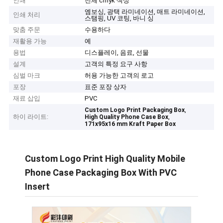
인쇄
전체 cmyk 색상
엠보싱, 광택 라미네이션, 매트 라미네이션,
인쇄 처리
스탬핑, UV 코팅, 바니 싱
맞춤 주문
수용하다
재활용 가능
예
용법
디스플레이, 음료, 선물
설계
고객의 특정 요구 사항
심벌 마크
허용 가능한 고객의 로고
포장
표준 포장 상자
재료 삽입
PVC
,
Custom Logo Print Packaging Box
하이 라이트:
,
High Quality Phone Case Box
171x95x16 mm Kraft Paper Box
Custom Logo Print High Quality Mobile
Phone Case Packaging Box With PVC
Insert