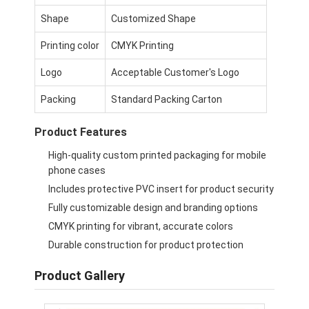
공장 투어
Shape
Customized Shape
품질 관리
Printing color
CMYK Printing
Logo
Acceptable Customer's Logo
저희와 연락
Packing
Standard Packing Carton
뉴스
Product Features
High-quality custom printed packaging for mobile
포장 상자 인쇄
phone cases
Includes protective PVC insert for product security
화장용 패키징 박스
Fully customizable design and branding options
전자 제품 포장 상자
CMYK printing for vibrant, accurate colors
Durable construction for product protection
종이 선물 가방
Product Gallery
엄격한 선물 상자