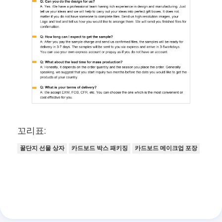
꼬리표:
꿀단지 선물 상자
카드보드 박스 패키징
카드보드 메이크업 포장