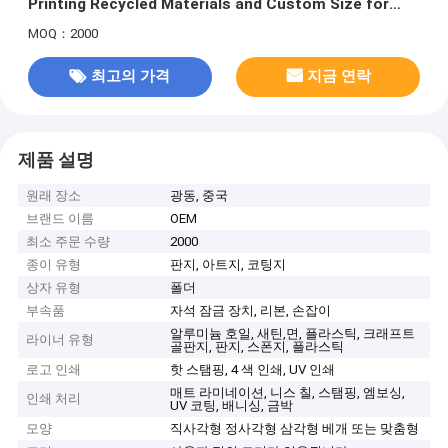
Printing Recycled Materials and Custom Size for
Nuts Jerky Biscuits Candy
MOQ：2000
최고의 가격
지금 연락
제품 설명
원래 장소
광동, 중국
브랜드 이름
OEM
최소 주문 수량
2000
종이 유형
판지, 아트지, 코팅지
상자 유형
폴더
부속품
자석 잠금 장치, 리본, 손잡이
알루미늄 호일, 새틴,면, 플라스틱, 크래프트
라이너 유형
골판지, 판지, 스폰지, 플라스틱
로고 인쇄
핫 스탬핑, 4 색 인쇄, UV 인쇄
매트 라미네이션, 니스 칠, 스탬핑, 엠보싱,
인쇄 처리
UV 코팅, 배니싱, 금박
모양
직사각형 정사각형 삼각형 베개 또는 맞춤형