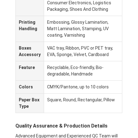
Consumer Electronics, Logistics
공장 투어
Packaging, Shoes And Clothing
품질 관리
Printing
Embossing, Glossy Lamination,
Handling
Matt Lamination, Stamping, UV
저희와 연락
coating, Varnishing
뉴스
Boxes
VAC tray, Ribbon, PVC or PET tray,
Accessory
EVA, Sponge, Velvet, Cardboard
Feature
Recyclable, Eco-friendly, Bio-
포장 상자 인쇄
degradable, Handmade
Colors
CMYK/Pantone, up to 10 colors
화장용 패키징 박스
Paper Box
Square, Round, Rectangular, Pillow
전자 제품 포장 상자
Type
종이 선물 가방
Quality Assurance & Production Details
엄격한 선물 상자
Advanced Equipment and Experienced QC Team will