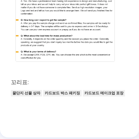
꼬리표:
꿀단지 선물 상자
카드보드 박스 패키징
카드보드 메이크업 포장