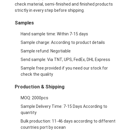
접는 종이 상자
check material, semi-finished and finished products
strictly in every step before shipping.
카운터 디스플레이 박스
Samples
소매 선반 워블러
Hand sample time: Within 7-15 days
Sample charge: According to product details
접착 스티커 브랜드
Sample refund: Negotiable
가방을 패키징하는 안면 마스크
Send sample: Via TNT, UPS, FedEx, DHL Express
Sample free provided if you need our stock for
맞춤형 브로셔 인쇄
check the quality
맞춤형 빨간색 패키지
Production & Shipping
MOQ: 2000pcs
Sample Delivery Time: 7-15 Days According to
quantity
Bulk production: 11-46 days according to different
countries port by ocean