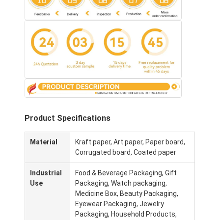
Product Specifications
Material
Kraft paper, Art paper, Paper board,
Corrugated board, Coated paper
홈
Industrial
Food & Beverage Packaging, Gift
Use
Packaging, Watch packaging,
제품
Medicine Box, Beauty Packaging,
Eyewear Packaging, Jewelry
우리 에 관한 것
Packaging, Household Products,