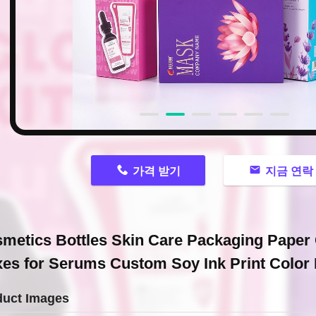
n
가격 받기
지금 연락
metics Bottles Skin Care Packaging Paper
es for Serums Custom Soy Ink Print Color
duct Images