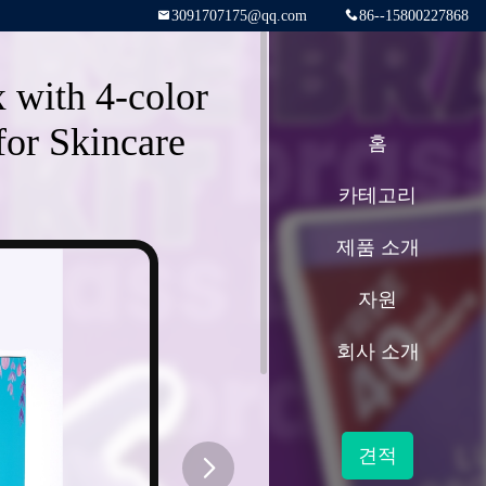
3091707175@qq.com
86--15800227868
with 4-color
for Skincare
홈
카테고리
제품 소개
자원
회사 소개
견적