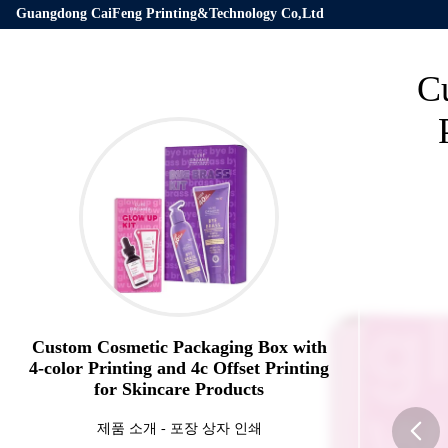
Guangdong CaiFeng Printing&Technology Co,Ltd
C
Custom Cosmetic Packaging Box with
4-color Printing and 4c Offset Printing
for Skincare Products
제품 소개
-
포장 상자 인쇄