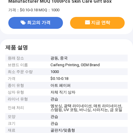
Manufacturer MOQ 1000Pcs Skin Care Gift Box
가격：$0.10-0.18
MOQ：1000
최고의 가격
지금 연락
제품 설명
원래 장소
광동, 중국
브랜드 이름
Caifeng Printing, OEM Brand
최소 주문 수량
1000
가격
$0.10-0.18
종이 유형
아트 페이퍼
상자 유형
자체 직기 상자
라이너 유형
관습
엠보싱, 광택 라미네이션, 매트 라미네이션,
인쇄 처리
스탬핑, UV 코팅, 바니싱, 사라지는, 금 포일
모양
관습
크기
관습
재료
골판지/맞춤형