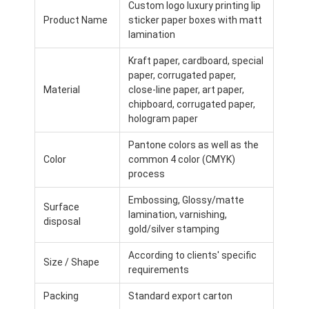
Custom logo luxury printing lip
공장 투어
Product Name
sticker paper boxes with matt
lamination
품질 관리
Kraft paper, cardboard, special
저희와 연락
paper, corrugated paper,
Material
close-line paper, art paper,
뉴스
chipboard, corrugated paper,
hologram paper
Pantone colors as well as the
Color
common 4 color (CMYK)
포장 상자 인쇄
process
화장용 패키징 박스
Embossing, Glossy/matte
Surface
lamination, varnishing,
disposal
전자 제품 포장 상자
gold/silver stamping
According to clients' specific
종이 선물 가방
Size / Shape
requirements
엄격한 선물 상자
Packing
Standard export carton