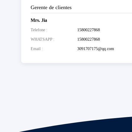
Gerente de clientes
Mrs. Jia
Telefone
15800227868
WHATSAPP
15800227868
Email
3091707175@qq.com