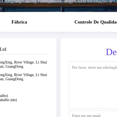
-
Guangdong CaiFeng Printing&Technology Co,Ltd Informações de C
Fábrica
Controle De Qualida
Ltd
De
ongXing, River Village, Li Shui
shan, GuangDong
ongXing, River Village, Li Shui
shan, GuangDong
alho)
abalho não)