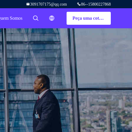
3091707175@qq.com
86--15800227868
uem Somos
Peça uma cotação
描述
描述