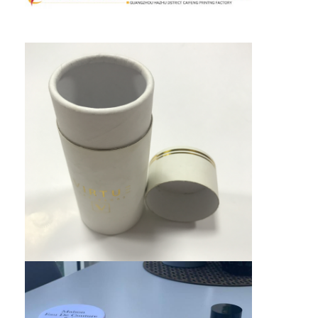
caixa de papel dobrável
caixa de exibição do contador
Atividades de distribuição
Rótulo adesivo
Saco de empacotamento da máscara facial
Impressão personalizada de brochuras
Pacote vermelho personalizado