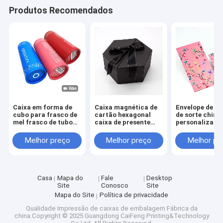
Produtos Recomendados
Caixa em forma de
Caixa magnética de
Envelope de di
cubo para frasco de
cartão hexagonal
de sorte chinê
mel frasco de tubo
caixa de presente
personalizado
vela de presente
rígida de duas portas
frasco folha de ouro
para bebidas
Melhor preço
Melhor preço
Melhor pr
Casa
Mapa do
Fale
Desktop
Site
Conosco
Site
Mapa do Site
Política de privacidade
Qualidade
Impressão de caixas de embalagem
Fábrica da
china.Copyright © 2025 Guangdong CaiFeng Printing&Technology