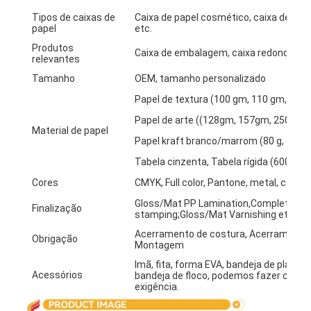
Visita à fábrica
Tipos de caixas de
Caixa de papel cosmético, caixa de cartã
papel
etc.
Controle de qualidade
Produtos
Caixa de embalagem, caixa redonda, sac
relevantes
Contacte-nos
Tamanho
OEM, tamanho personalizado
Papel de textura (100 gm, 110 gm, 120 g
Notícias
Papel de arte ((128gm, 157gm, 250gm, 
Material de papel
Papel kraft branco/marrom (80 g, 100 g, 
Tabela cinzenta, Tabela rígida (600g, 80
Impressão de caixas de embalagem
Cores
CMYK, Full color, Pantone, metal, cor Pa
Caixa de empacotamento cosmética
Gloss/Mat PP Lamination,Complete/Spot
Finalização
stamping;Gloss/Mat Varnishing etc.
Caixa de embalagem de eletrônicos
Acerramento de costura, Acerramento p
Obrigação
Montagem
sacos de papel do presente
Imã, fita, forma EVA, bandeja de plástic
Acessórios
bandeja de floco, podemos fazer como
exigência.
Caixa de presente rígida