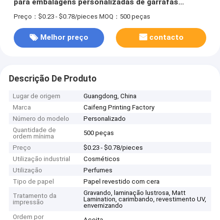
para embalagens personalizadas de garrafas
cosméticas
Preço：$0.23 - $0.78/pieces
MOQ：500 peças
Melhor preço
contacto
Descrição De Produto
Lugar de origem
Guangdong, China
Marca
Caifeng Printing Factory
Número do modelo
Personalizado
Quantidade de
500 peças
ordem mínima
Preço
$0.23 - $0.78/pieces
Utilização industrial
Cosméticos
Utilização
Perfumes
Tipo de papel
Papel revestido com cera
Gravando, laminação lustrosa, Matt
Tratamento da
Lamination, carimbando, revestimento UV,
impressão
envernizando
Ordem por
Aceita.