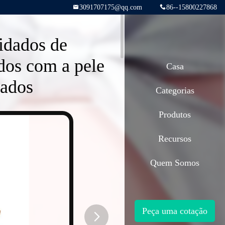
3091707175@qq.com
86--15800227868
idados de
dos com a pele
Casa
lados
Categorias
Produtos
Recursos
Quem Somos
Peça uma cotação