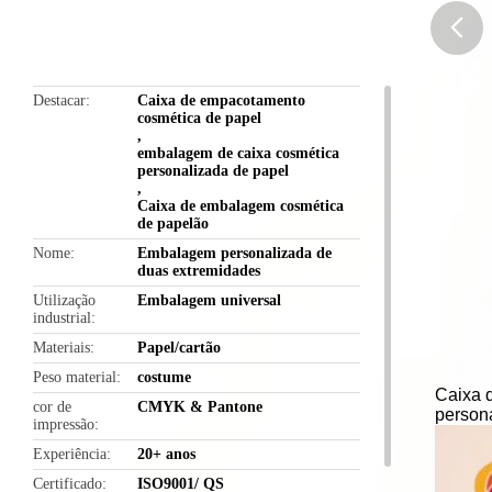
butto
Destacar
Caixa de empacotamento
cosmética de papel
,
embalagem de caixa cosmética
personalizada de papel
,
Caixa de embalagem cosmética
de papelão
Nome
Embalagem personalizada de
duas extremidades
Utilização
Embalagem universal
industrial
Materiais
Papel/cartão
Peso material
costume
Caixa d
cor de
CMYK & Pantone
person
impressão
Experiência
20+ anos
Certificado
ISO9001/ QS