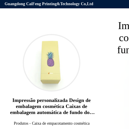
Guangdong CaiFeng Printing&Technology Co,Ltd
Im
co
fu
Impressão personalizada Design de
embalagem cosmética Caixas de
embalagem automática de fundo dois
Tuck End embalagem caixa de papel
Produtos
-
Caixa de empacotamento cosmética
dobrável