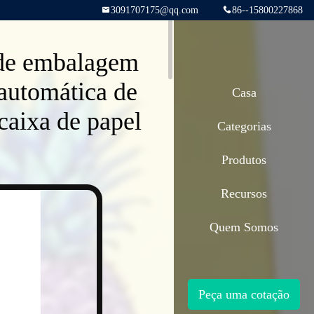
3091707175@qq.com
86--15800227868
 de embalagem
automática de
Casa
aixa de papel
Categorias
Produtos
Recursos
Quem Somos
Peça uma cotação