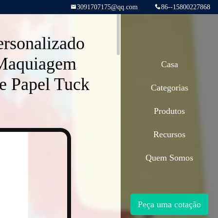
3091707175@qq.com
86--15800227868
rsonalizado
 Maquiagem
Casa
e Papel Tuck
Categorias
Produtos
Recursos
Quem Somos
Peça uma cotação