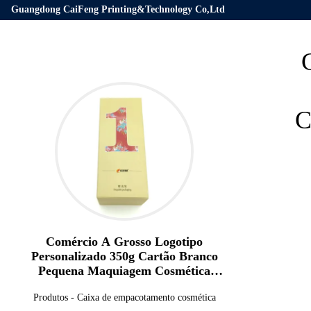
Guangdong CaiFeng Printing&Technology Co,Ltd
C
Comércio A Grosso Logotipo
Personalizado 350g Cartão Branco
Pequena Maquiagem Cosmética
Rectangular Caixas de Papel Tuck Top
Produtos
-
Caixa de empacotamento cosmética
Embalagem