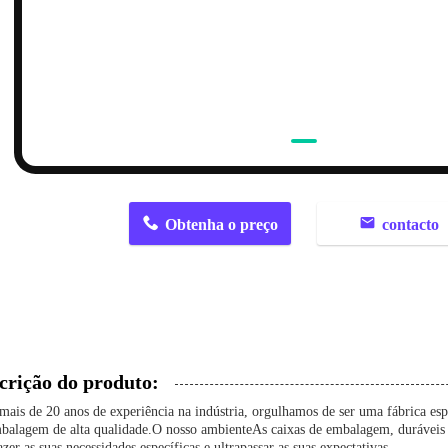
n
Obtenha o preço
contacto
crição do produto:
ais de 20 anos de experiência na indústria, orgulhamos de ser uma fábrica esp
balagem de alta qualidade.O nosso ambienteAs caixas de embalagem, duráveis e
fazer as suas necessidades específicas e ultrapassar as suas expectativas.