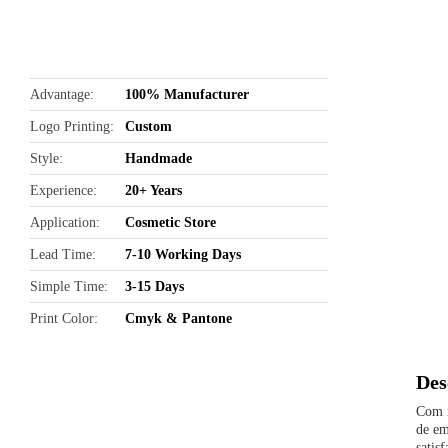
butto
Advantage
100% Manufacturer
Logo Printing
Custom
Style
Handmade
Experience
20+ Years
Application
Cosmetic Store
Lead Time
7-10 Working Days
Simple Time
3-15 Days
Print Color
Cmyk & Pantone
Des
Com m
de em
satis