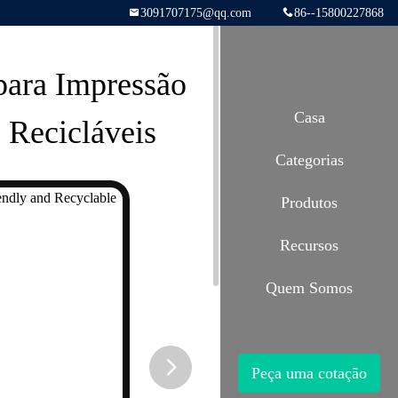
3091707175@qq.com
86--15800227868
para Impressão
Casa
 Recicláveis
Categorias
Produtos
Recursos
Quem Somos
Peça uma cotação