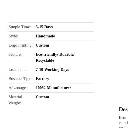
butto
Simple Time
3-15 Days
Style
Handmade
Logo Printing
Custom
Feature
Eco-friendly/ Durable/
Recyclable
Lead Time
7-10 Working Days
Business Type
Factory
Advantage
100% Manufacturer
Material
Custom
Weight
Des
Bem-v
com i
resul