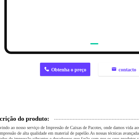
n
Obtenha o preço
contacto
crição do produto:
indo ao nosso serviço de Impressão de Caixas de Pacotes, onde damos vida ao
mpressão de alta qualidade em material de papelão.As nossas técnicas avança
tados de impressão vibrantes e duradouros que farão com que os seus produtos s