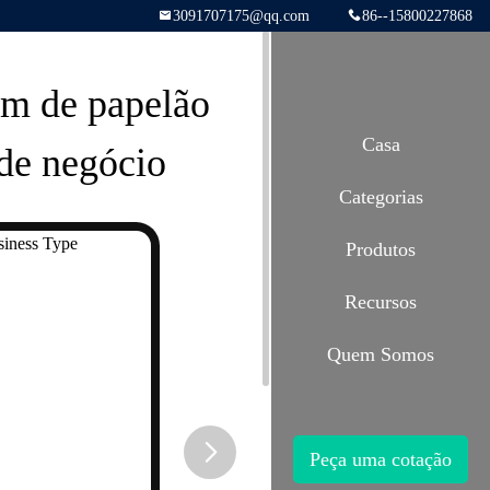
3091707175@qq.com
86--15800227868
em de papelão
Casa
 de negócio
Categorias
Produtos
Recursos
Quem Somos
Peça uma cotação