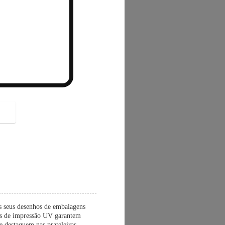
button
s seus desenhos de embalagens
das de impressão UV garantem
e destaquem nas prateleiras.