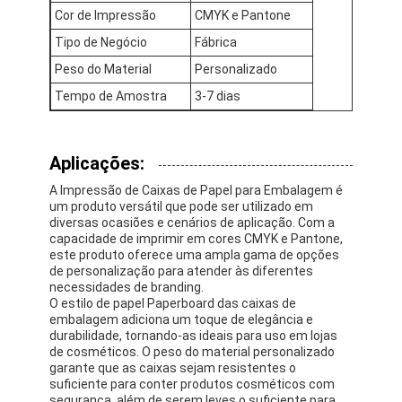
caixa de papel dobrável
Cor de Impressão
CMYK e Pantone
Tipo de Negócio
Fábrica
caixa de exibição do contador
Peso do Material
Personalizado
Atividades de distribuição
Tempo de Amostra
3-7 dias
Rótulo adesivo
Aplicações:
Saco de empacotamento da máscara facial
A Impressão de Caixas de Papel para Embalagem é
um produto versátil que pode ser utilizado em
Impressão personalizada de brochuras
diversas ocasiões e cenários de aplicação. Com a
capacidade de imprimir em cores CMYK e Pantone,
Pacote vermelho personalizado
este produto oferece uma ampla gama de opções
de personalização para atender às diferentes
necessidades de branding.
O estilo de papel Paperboard das caixas de
embalagem adiciona um toque de elegância e
durabilidade, tornando-as ideais para uso em lojas
de cosméticos. O peso do material personalizado
garante que as caixas sejam resistentes o
suficiente para conter produtos cosméticos com
segurança, além de serem leves o suficiente para