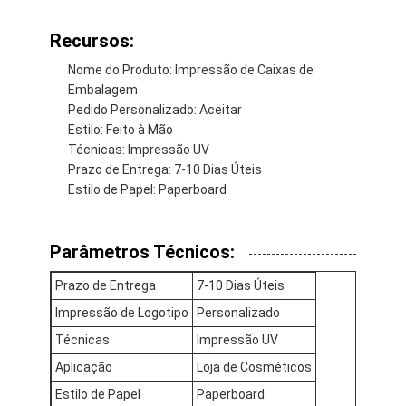
Visita à fábrica
Recursos:
Controle de qualidade
Nome do Produto: Impressão de Caixas de
Embalagem
Contacte-nos
Pedido Personalizado: Aceitar
Estilo: Feito à Mão
Notícias
Técnicas: Impressão UV
Prazo de Entrega: 7-10 Dias Úteis
Estilo de Papel: Paperboard
Impressão de caixas de embalagem
Parâmetros Técnicos:
Caixa de empacotamento cosmética
Prazo de Entrega
7-10 Dias Úteis
Caixa de embalagem de eletrônicos
Impressão de Logotipo
Personalizado
sacos de papel do presente
Técnicas
Impressão UV
Aplicação
Loja de Cosméticos
Caixa de presente rígida
Estilo de Papel
Paperboard