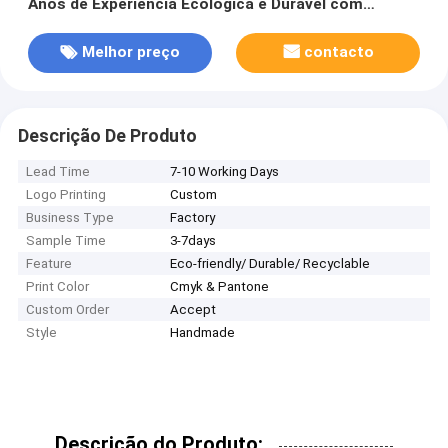
Anos de Experiência Ecológica e Durável com
Reciclagem
Melhor preço
contacto
Descrição De Produto
Lead Time
7-10 Working Days
Logo Printing
Custom
Business Type
Factory
Sample Time
3-7days
Feature
Eco-friendly/ Durable/ Recyclable
Print Color
Cmyk & Pantone
Custom Order
Accept
Style
Handmade
Descrição do Produto: