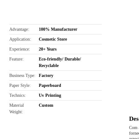
butto
Advantage
100% Manufacturer
Application
Cosmetic Store
Experience
20+ Years
Feature
Eco-friendly/ Durable/
Recyclable
Business Type
Factory
Paper Style
Paperboard
Technics
Uv Printing
Material
Custom
Weight
Des
Com a
forne
espec