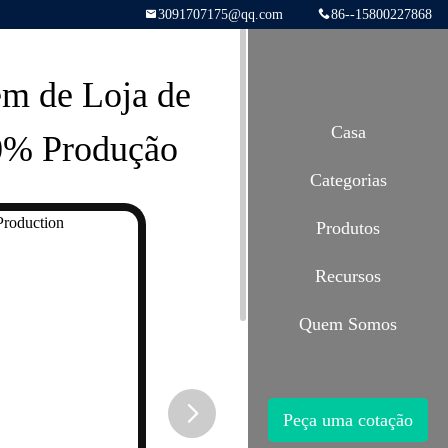
3091707175@qq.com
86--15800227868
m de Loja de
Casa
00% Produção
Categorias
Produtos
Recursos
Quem Somos
Peça uma cotação