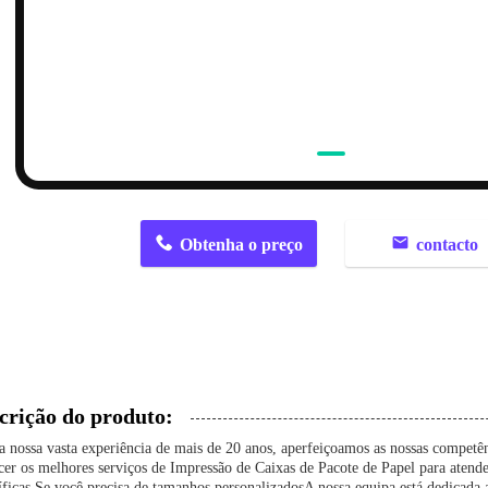
n
Obtenha o preço
contacto
crição do produto:
 nossa vasta experiência de mais de 20 anos, aperfeiçoamos as nossas competê
cer os melhores serviços de Impressão de Caixas de Pacote de Papel para atende
íficas.Se você precisa de tamanhos personalizadosA nossa equipa está dedicada 