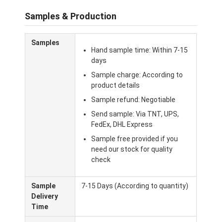
caixa de papel dobrável
Samples & Production
caixa de exibição do contador
Samples
Atividades de distribuição
Hand sample time: Within 7-15
days
Rótulo adesivo
Sample charge: According to
product details
Saco de empacotamento da máscara facial
Sample refund: Negotiable
Send sample: Via TNT, UPS,
Impressão personalizada de brochuras
FedEx, DHL Express
Pacote vermelho personalizado
Sample free provided if you
need our stock for quality
check
Sample
7-15 Days (According to quantity)
Delivery
Time