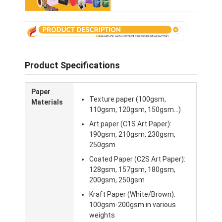
Product Specifications
Paper
Texture paper (100gsm,
Materials
110gsm, 120gsm, 150gsm...)
Art paper (C1S Art Paper):
190gsm, 210gsm, 230gsm,
250gsm
Coated Paper (C2S Art Paper):
Início
128gsm, 157gsm, 180gsm,
200gsm, 250gsm
Produtos
Kraft Paper (White/Brown):
100gsm-200gsm in various
Sobre nós
weights