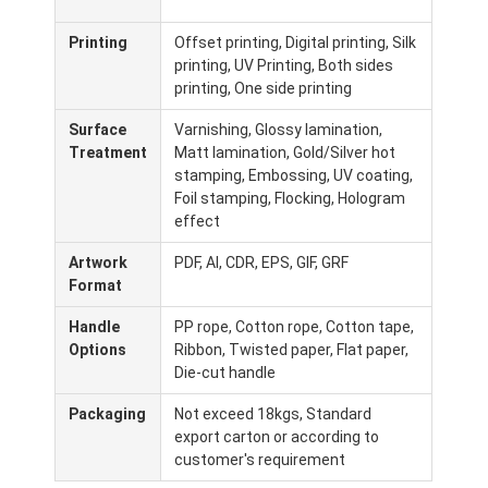
Visita à fábrica
Printing
Offset printing, Digital printing, Silk
printing, UV Printing, Both sides
Controle de qualidade
printing, One side printing
Contacte-nos
Surface
Varnishing, Glossy lamination,
Treatment
Matt lamination, Gold/Silver hot
Notícias
stamping, Embossing, UV coating,
Foil stamping, Flocking, Hologram
effect
Impressão de caixas de embalagem
Artwork
PDF, AI, CDR, EPS, GIF, GRF
Format
Caixa de empacotamento cosmética
Handle
PP rope, Cotton rope, Cotton tape,
Options
Ribbon, Twisted paper, Flat paper,
Caixa de embalagem de eletrônicos
Die-cut handle
sacos de papel do presente
Packaging
Not exceed 18kgs, Standard
export carton or according to
Caixa de presente rígida
customer's requirement