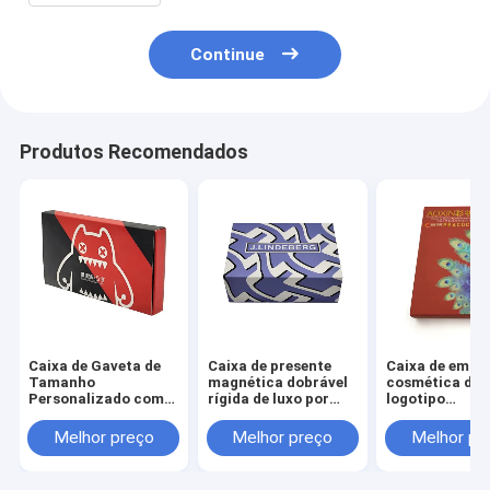
Continue
Produtos Recomendados
Caixa de Gaveta de
Caixa de presente
Caixa de emba
Tamanho
magnética dobrável
cosmética de
Personalizado com
rígida de luxo por
logotipo
Verniz de Laminação
atacado com tempo
personalizado
Fosca e Relevo para
de amostra de 3 a 7
tamanho
Melhor preço
Melhor preço
Melhor pr
Embalagem de
dias e tamanho
personalizado
Cosméticos
personalizado para
tempo de amos
embalagens de
3-7 dias para