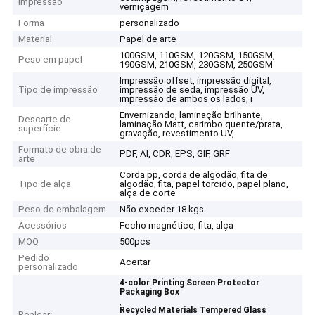
impressão
verniçagem
Forma
personalizado
Material
Papel de arte
100GSM, 110GSM, 120GSM, 150GSM,
Peso em papel
190GSM, 210GSM, 230GSM, 250GSM
Impressão offset, impressão digital,
Tipo de impressão
impressão de seda, impressão UV,
impressão de ambos os lados, i
Envernizando, laminação brilhante,
Descarte de
laminação Matt, carimbo quente/prata,
superfície
gravação, revestimento UV,
Formato de obra de
PDF, AI, CDR, EPS, GIF, GRF
arte
Corda pp, corda de algodão, fita de
Tipo de alça
algodão, fita, papel torcido, papel plano,
alça de corte
Peso de embalagem
Não exceder 18 kgs
Acessórios
Fecho magnético, fita, alça
MOQ
500pcs
Pedido
Aceitar
personalizado
4-color Printing Screen Protector
Packaging Box
,
Recycled Materials Tempered Glass
Realçar: