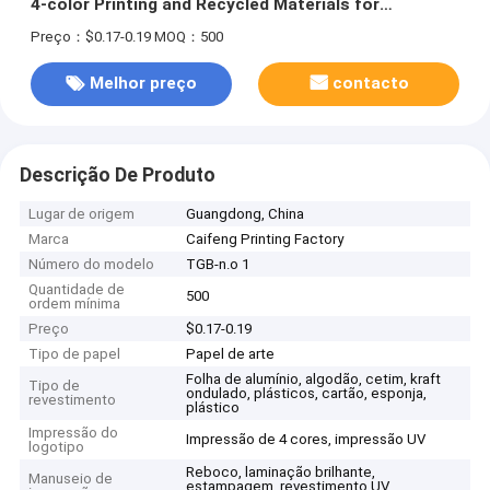
4-color Printing and Recycled Materials for
Tempered Glass Film
Preço：$0.17-0.19
MOQ：500
Melhor preço
contacto
Descrição De Produto
Lugar de origem
Guangdong, China
Marca
Caifeng Printing Factory
Número do modelo
TGB-n.o 1
Quantidade de
500
ordem mínima
Preço
$0.17-0.19
Tipo de papel
Papel de arte
Folha de alumínio, algodão, cetim, kraft
Tipo de
ondulado, plásticos, cartão, esponja,
revestimento
plástico
Impressão do
Impressão de 4 cores, impressão UV
logotipo
Reboco, laminação brilhante,
Manuseio de
estampagem, revestimento UV,