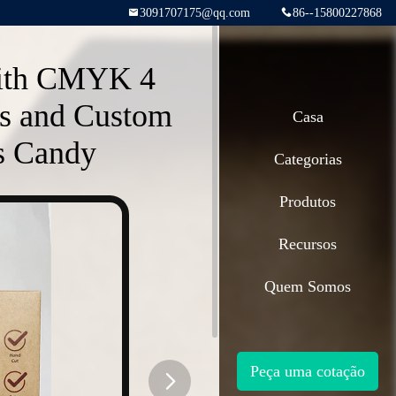
3091707175@qq.com
86--15800227868
with CMYK 4
ls and Custom
Casa
ts Candy
Categorias
Produtos
Recursos
Quem Somos
Peça uma cotação