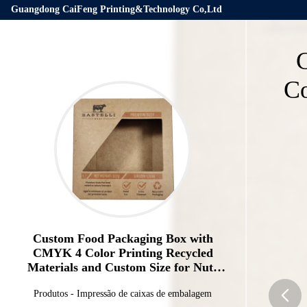
Guangdong CaiFeng Printing&Technology Co,Ltd
Co
Custom Food Packaging Box with
CMYK 4 Color Printing Recycled
Materials and Custom Size for Nuts
Jerky Biscuits Candy
Produtos
-
Impressão de caixas de embalagem