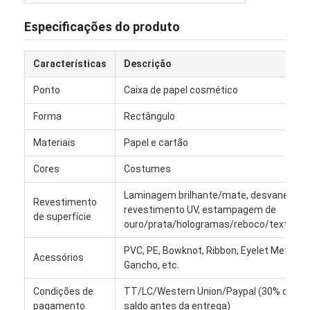
Especificações do produto
Características
Descrição
Ponto
Caixa de papel cosmético
Forma
Rectângulo
Materiais
Papel e cartão
Cores
Costumes
Laminagem brilhante/mate, desvanecedo
Revestimento
revestimento UV, estampagem de
de superfície
ouro/prata/hologramas/reboco/texturag
Início
PVC, PE, Bowknot, Ribbon, Eyelet Metal, Pl
Acessórios
Produtos
Gancho, etc.
Condições de
TT/LC/Western Union/Paypal (30% de dep
Sobre nós
pagamento
saldo antes da entrega)