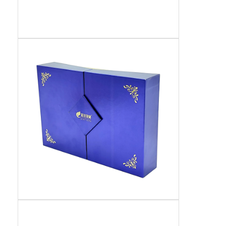
caixa de papel dobrável
caixa de exibição do contador
Atividades de distribuição
Rótulo adesivo
Saco de empacotamento da máscara facial
Impressão personalizada de brochuras
Pacote vermelho personalizado