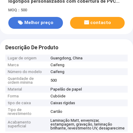
logotipos personalizados com cobertura de PVC
transparente e material de papelão
MOQ：500
Melhor preço
contacto
Descrição De Produto
Lugar de origem
Guangdong, China
Marca
Caifeng
Número do modelo
Caifeng
Quantidade de
500
ordem mínima
Material
Papelão de papel
Forma
Cubóide
tipo de caixa
Caixas rígidas
Tipo de
Cartão
revestimento
Laminação Matt, envernizar,
Acabamento
estampagem, gravação, laminação
superficial
brilhante, revestimento UV, desaparecime