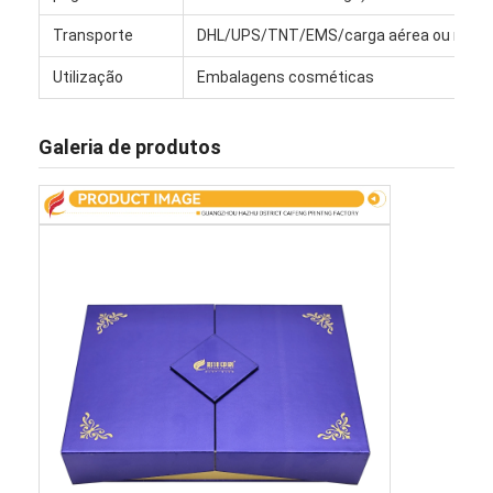
Visita à fábrica
Transporte
DHL/UPS/TNT/EMS/carga aérea ou marí
Controle de qualidade
Utilização
Embalagens cosméticas
Contacte-nos
Galeria de produtos
Notícias
Impressão de caixas de embalagem
Caixa de empacotamento cosmética
Caixa de embalagem de eletrônicos
sacos de papel do presente
Caixa de presente rígida