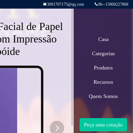
3091707175@qq.com
86--15800227868
acial de Papel
com Impressão
Casa
bóide
Categorias
Produtos
Recursos
Quem Somos
Peça uma cotação