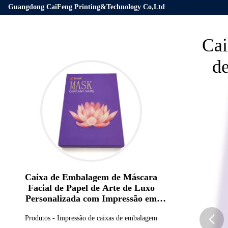
Guangdong CaiFeng Printing&Technology Co,Ltd
Cai
d
Caixa de Embalagem de Máscara
Facial de Papel de Arte de Luxo
Personalizada com Impressão em
Relevo e Design Cubóide
Produtos
-
Impressão de caixas de embalagem