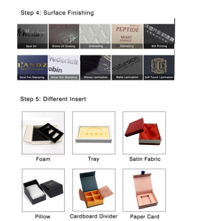
Visita a la fábrica
Control de calidad
Contáctenos
Noticias
Impresión de cajas de embalaje
Caja de empaquetado cosmética
Caja de embalaje de electrónica
bolsos de papel del regalo
Caja de regalo rígida