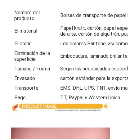
Visita a la fábrica
Nombre del
Bolsas de transporte de papel kraft
producto
Control de calidad
Papel kraft, cartón, papel especial,
El material
Contáctenos
de arte, cartón de alquitrán, papel 
El color
Los colores Pantone, así como el 
Noticias
Eliminación de la
Embocadura, laminado brillante/mat
superficie
Tamaño / Forma
Según las necesidades específicas d
Impresión de cajas de embalaje
Envasado
cartón estándar para la exportación
Transporte
EMS, DHL, UPS, TNT, envío marítimo
Caja de empaquetado cosmética
Pago
TT, Paypal y Western Union
Caja de embalaje de electrónica
bolsos de papel del regalo
Caja de regalo rígida