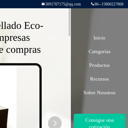
3091707175@qq.com
86--15800227868
llado Eco-
mpresas
Inicio
de compras
Categorías
Productos
Recursos
Sobre Nosotros
Consigue una
cotización