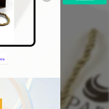
button
ora