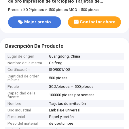
de oro Impresión de terciopelo Tarjetas de
invitación de boda
Precio：$0.2/pieces >=500 pieces
MOQ：500 piezas
Mejor precio
Contactar ahora
Descripción De Producto
Lugar de origen
Guangdong, China
Nombre de la marca
Caifeng
Certificación
ISO9001/ QS
Cantidad de orden
500 piezas
mínima
Precio
$0.2/pieces >=500 pieces
Capacidad de la
100000 piezas por semana
fuente
Nombre
Tarjetas de invitación
Uso industrial
Embalaje universal
El material
Papel y cartón
Peso del material
de costumbre