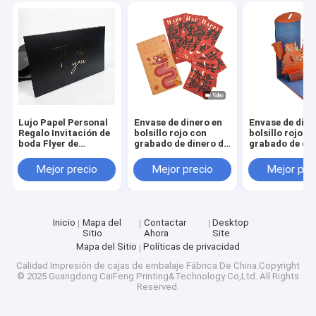
Lujo Papel Personal
Envase de dinero en
Envase de dine
Regalo Invitación de
bolsillo rojo con
bolsillo rojo c
boda Flyer de
grabado de dinero de
grabado de din
negocios Gracias
la suerte para el Año
la suerte para 
Tarjeta postal
Nuevo Chino
Nuevo Chino
Mejor precio
Mejor precio
Mejor pre
Inicio
Mapa del
Contactar
Desktop
Sitio
Ahora
Site
Mapa del Sitio
Políticas de privacidad
Calidad
Impresión de cajas de embalaje
Fábrica De China.Copyright
© 2025 Guangdong CaiFeng Printing&Technology Co,Ltd. All Rights
Reserved.