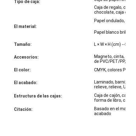
Tipo de caja:
Visita a la fábrica
Caja de regalo, caja d
chocolate, caja de rel
Control de calidad
Papel ondulado, papel d
El material:
Papel blanco brillante
Contáctenos
Tamaño:
L × W × H (cm) --
Según
Noticias
Magneto, cinta, nudo,
Accesorios:
de PVC/PET/PP, etc.
El color:
CMYK, colores Panto
Impresión de cajas de embalaje
Laminado, barnizado,
El acabado:
Caja de empaquetado cosmética
relieve, relieve, UV /
Caja de cajón, caja d
Estructura de las cajas:
Caja de embalaje de electrónica
forma de libro, caja d
Basado en el material,
Citación:
bolsos de papel del regalo
acabado
Caja de regalo rígida