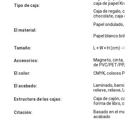
caja de papel Kraft, e
Tipo de caja:
Visita a la fábrica
Caja de regalo, caja d
chocolate, caja de rel
Control de calidad
Papel ondulado, papel d
El material:
Contáctenos
Papel blanco brillante
Noticias
Tamaño:
L × W × H (cm) --
Según
Magneto, cinta, nudo,
Accesorios:
de PVC/PET/PP, etc.
Impresión de cajas de embalaje
El color:
CMYK, colores Panto
Laminado, barnizado,
Caja de empaquetado cosmética
El acabado:
relieve, relieve, UV /
Caja de cajón, caja d
Caja de embalaje de electrónica
Estructura de las cajas:
forma de libro, caja d
Basado en el material,
bolsos de papel del regalo
Citación:
acabado
Caja de regalo rígida