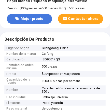
Papel blanco Pequeño maquillaje cosmético
rectangular Cajas de papel de embalaje
Precio：$0.2/pieces >=500 pieces
MOQ：500 piezas
Mejor precio
Contactar ahora
Descripción De Producto
Lugar de origen
Guangdong, China
Nombre de la marca
Caifeng
Certificación
ISO9001/ QS
Cantidad de orden
500 piezas
mínima
Precio
$0.2/pieces >=500 pieces
Capacidad de la
100000 piezas por semana
fuente
Caja de cartón blanco personalizada de
Nombre
350 g
Uso industrial
Embalaje universal
El material
Papel y cartón
Peso material
de costumbre