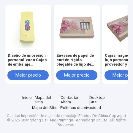
Diseño de impresión
Envases de papel de
Cajas magnéti
personalizado Cajas
cartón rígido
lujo personali
de embalaje
plegable de lujo de
proveedor y ca
cosmético Auto
lujo envases de
papel de alta 
Bottom Two Tuck
regalo de lujo
caja de regalo
Mejor precio
Mejor precio
Mejor pre
End Packaging Caja
envases para
embalaje
de papel plegable
cuidado de la piel
envases de botellas
envases
Inicio
Mapa del
Contactar
Desktop
Sitio
Ahora
Site
Mapa del Sitio
Políticas de privacidad
Calidad
Impresión de cajas de embalaje
Fábrica De China.Copyright
© 2025 Guangdong CaiFeng Printing&Technology Co,Ltd. All Rights
Reserved.