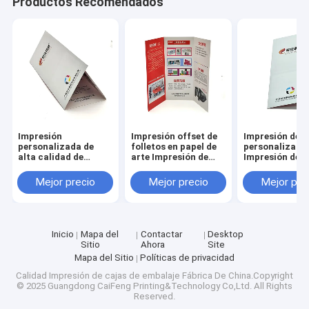
Productos Recomendados
Impresión
Impresión offset de
Impresión de f
personalizada de
folletos en papel de
personalizado
alta calidad de
arte Impresión de
Impresión de f
productos de papel
folletos doblados
doblados Impr
de lujo
de folletos
Mejor precio
Mejor precio
Mejor pre
personalizado
Inicio
Mapa del
Contactar
Desktop
Sitio
Ahora
Site
Mapa del Sitio
Políticas de privacidad
Calidad
Impresión de cajas de embalaje
Fábrica De China.Copyright
© 2025 Guangdong CaiFeng Printing&Technology Co,Ltd. All Rights
Reserved.