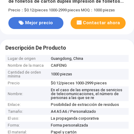
de folletos de cartón duplex Impresión de folletos
de papel offset Impresión de folletos
Precio：$0.12/pieces 1000-2999 pieces
MOQ：1000 piezas
Mejor precio
Contactar ahora
Descripción De Producto
Lugar de origen
Guangdong, China
Nombre de la marca
CAIFENG
Cantidad de orden
1000 piezas
mínima
Precio
$0.12/pieces 1000-2999 pieces
En el caso de las empresas de servicios
Nombre:
de telecomunicaciones, el número de
personas a las que se re
Enlace:
Posibilidad de extracción de residuos
Tamaño:
A4 A5 A6 / Personalizado
El uso:
La propaganda corporativa
Forma:
Forma personalizada
El material:
Papel y cartón