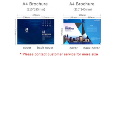
Visita a la fábrica
Control de calidad
Contáctenos
Noticias
Impresión de cajas de embalaje
Caja de empaquetado cosmética
Caja de embalaje de electrónica
bolsos de papel del regalo
Caja de regalo rígida