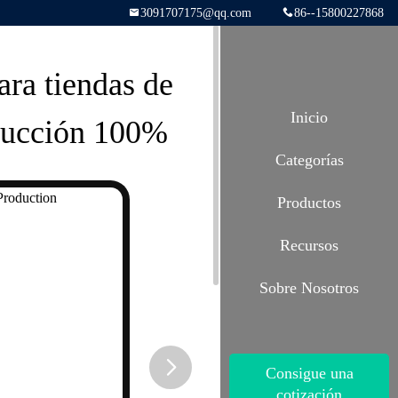
3091707175@qq.com
86--15800227868
ara tiendas de
Inicio
oducción 100%
Categorías
Productos
Recursos
Sobre Nosotros
Consigue una
cotización