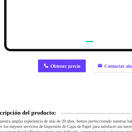
n
Obtener precio
Contactar ah
cripción del producto:
uestra amplia experiencia de más de 20 años, hemos perfeccionado nuestras hab
er los mejores servicios de Impresión de Cajas de Papel para satisfacer sus neces
os personalizadosNuestro equipo está dedicado a proporcionarle soluciones per