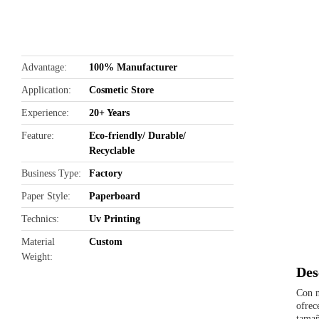
butto
Advantage
100% Manufacturer
Application
Cosmetic Store
Experience
20+ Years
Feature
Eco-friendly/ Durable/
Recyclable
Business Type
Factory
Paper Style
Paperboard
Technics
Uv Printing
Material
Custom
Weight
Des
Con n
ofrec
tamañ