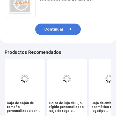
cosméticos, duraderas y
reciclables
Continuar
Productos Recomendados
Caja de cajón de
Bolsa de lujo de lujo
Caja de embala
tamaño
rígido personalizado
cosmético co
personalizado con
caja de regalo
logotipo
barnizado y relieve
magnética plegable
personalizado