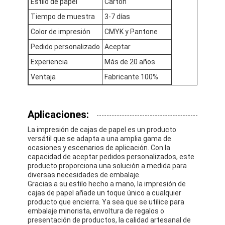
Estilo de papel
Cartón
Visita a la fábrica
Tiempo de muestra
3-7 días
Control de calidad
Color de impresión
CMYK y Pantone
Pedido personalizado
Aceptar
Contáctenos
Experiencia
Más de 20 años
Noticias
Ventaja
Fabricante 100%
Aplicaciones:
Impresión de cajas de embalaje
La impresión de cajas de papel es un producto
versátil que se adapta a una amplia gama de
Caja de empaquetado cosmética
ocasiones y escenarios de aplicación. Con la
capacidad de aceptar pedidos personalizados, este
Caja de embalaje de electrónica
producto proporciona una solución a medida para
diversas necesidades de embalaje.
Gracias a su estilo hecho a mano, la impresión de
bolsos de papel del regalo
cajas de papel añade un toque único a cualquier
producto que encierra. Ya sea que se utilice para
Caja de regalo rígida
embalaje minorista, envoltura de regalos o
presentación de productos, la calidad artesanal de