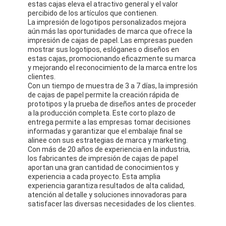
estas cajas eleva el atractivo general y el valor
caja de papel plegable
percibido de los artículos que contienen.
La impresión de logotipos personalizados mejora
Cuadro de visualización del contador
aún más las oportunidades de marca que ofrece la
impresión de cajas de papel. Las empresas pueden
mostrar sus logotipos, eslóganes o diseños en
Los que se mueven en las estanterías
estas cajas, promocionando eficazmente su marca
y mejorando el reconocimiento de la marca entre los
Etiqueta adhesiva
clientes.
Con un tiempo de muestra de 3 a 7 días, la impresión
de cajas de papel permite la creación rápida de
Bolso de empaquetado de la máscara facial
prototipos y la prueba de diseños antes de proceder
a la producción completa. Este corto plazo de
Impresión de folletos a medida
entrega permite a las empresas tomar decisiones
informadas y garantizar que el embalaje final se
Paquete rojo personalizado
alinee con sus estrategias de marca y marketing.
Con más de 20 años de experiencia en la industria,
los fabricantes de impresión de cajas de papel
aportan una gran cantidad de conocimientos y
experiencia a cada proyecto. Esta amplia
experiencia garantiza resultados de alta calidad,
atención al detalle y soluciones innovadoras para
satisfacer las diversas necesidades de los clientes.